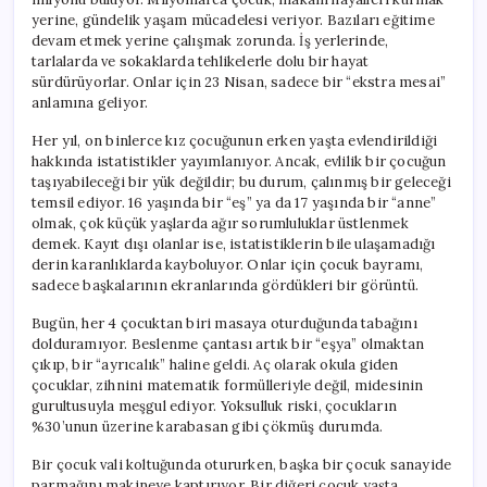
yerine, gündelik yaşam mücadelesi veriyor. Bazıları eğitime
devam etmek yerine çalışmak zorunda. İş yerlerinde,
tarlalarda ve sokaklarda tehlikelerle dolu bir hayat
sürdürüyorlar. Onlar için 23 Nisan, sadece bir “ekstra mesai”
anlamına geliyor.
Her yıl, on binlerce kız çocuğunun erken yaşta evlendirildiği
hakkında istatistikler yayımlanıyor. Ancak, evlilik bir çocuğun
taşıyabileceği bir yük değildir; bu durum, çalınmış bir geleceği
temsil ediyor. 16 yaşında bir “eş” ya da 17 yaşında bir “anne”
olmak, çok küçük yaşlarda ağır sorumluluklar üstlenmek
demek. Kayıt dışı olanlar ise, istatistiklerin bile ulaşamadığı
derin karanlıklarda kayboluyor. Onlar için çocuk bayramı,
sadece başkalarının ekranlarında gördükleri bir görüntü.
Bugün, her 4 çocuktan biri masaya oturduğunda tabağını
dolduramıyor. Beslenme çantası artık bir “eşya” olmaktan
çıkıp, bir “ayrıcalık” haline geldi. Aç olarak okula giden
çocuklar, zihnini matematik formülleriyle değil, midesinin
gurultusuyla meşgul ediyor. Yoksulluk riski, çocukların
%30’unun üzerine karabasan gibi çökmüş durumda.
Bir çocuk vali koltuğunda otururken, başka bir çocuk sanayide
parmağını makineye kaptırıyor. Bir diğeri çocuk yaşta