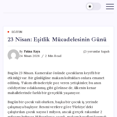
Skip
to
content
EĞITIM
23 Nisan: Eşitlik Mücadelesinin Günü
23
By
Fatma Kaya
yorumlar kapalı
Nisan:
24 Nisan 2026
2 Min Read
Eşitlik
Mücadelesinin
Günü
Bugün 23 Nisan. Kameralar önünde çocukların keyifli bir
için
etkinliği var. Bir günlüğüne makam koltukları onlara emanet
edilmiş. Takım elbiseleriyle poz veren yetişkinler, bu anın
ciddiyetine odaklanmış gibi görünse de, ülkenin kenar
mahallelerinde farklı bir gerçeklik yaşanıyor.
Bugün bir çocuk vali olurken, başka bir çocuk iş yerinde
çalışmaya başlıyor. Resmi verilere göre Türkiye’deki
çalıştırılan çocuk sayısı 1 milyon, ancak gerçek rakamlar 2
milyonu buluyor. Milyonlarca çocuk, makam hayalleri kurmak