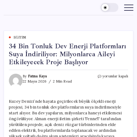
Skip
to
content
EĞITIM
34 Bin Tonluk Dev Enerji Platformları
Suya İndiriliyor: Milyonlarca Aileyi
Etkileyecek Proje Başlıyor
34
By
Fatma Kaya
yorumlar kapalı
Bin
22 Mayıs 2026
2 Min Read
Tonluk
Dev
Enerji
Kuzey Denizi’nde hayata geçirilecek büyük ölçekli enerji
Platformları
projesi, 34 bin tonluk dev platformların suya indirilmesiyle
Suya
İndiriliyor:
start alıyor. Bu dev yapıların, milyonlarca haneyi etkilemesi
Milyonlarca
öngörülüyor. Alman enerji iletim şirketi TenneT tarafından
Aileyi
yürütülen projede, açık deniz rüzgar türbinlerinden elde
Etkileyecek
edilen elektrik, bu platformlarda toplanacak ve ardından
Proje
yüksek voltajlı doğru akım sistemleri aracılığıyla karaya