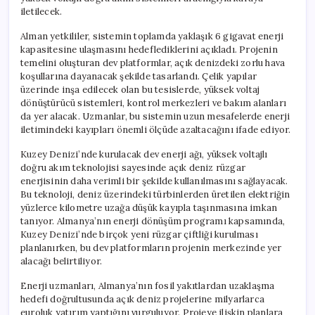
Başlıyor
iletilecek.
için
Alman yetkililer, sistemin toplamda yaklaşık 6 gigavat enerji
kapasitesine ulaşmasını hedeflediklerini açıkladı. Projenin
temelini oluşturan dev platformlar, açık denizdeki zorlu hava
koşullarına dayanacak şekilde tasarlandı. Çelik yapılar
üzerinde inşa edilecek olan bu tesislerde, yüksek voltaj
dönüştürücü sistemleri, kontrol merkezleri ve bakım alanları
da yer alacak. Uzmanlar, bu sistemin uzun mesafelerde enerji
iletimindeki kayıpları önemli ölçüde azaltacağını ifade ediyor.
Kuzey Denizi’nde kurulacak dev enerji ağı, yüksek voltajlı
doğru akım teknolojisi sayesinde açık deniz rüzgar
enerjisinin daha verimli bir şekilde kullanılmasını sağlayacak.
Bu teknoloji, deniz üzerindeki türbinlerden üretilen elektriğin
yüzlerce kilometre uzağa düşük kayıpla taşınmasına imkan
tanıyor. Almanya’nın enerji dönüşüm programı kapsamında,
Kuzey Denizi’nde birçok yeni rüzgar çiftliği kurulması
planlanırken, bu dev platformların projenin merkezinde yer
alacağı belirtiliyor.
Enerji uzmanları, Almanya’nın fosil yakıtlardan uzaklaşma
hedefi doğrultusunda açık deniz projelerine milyarlarca
euroluk yatırım yaptığını vurguluyor. Projeye ilişkin planlara