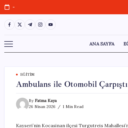
Skip
-
to
content
https://www.facebook.com/
https://twitter.com/
https://t.me/
https://www.instagram.com/
https://youtube.com/
ANA SAYFA
E
EĞITIM
Ambulans ile Otomobil Çarpıştı: 
By
Fatma Kaya
26 Nisan 2026
1 Min Read
Kayseri’nin Kocasinan ilçesi Turgutreis Mahallesi’