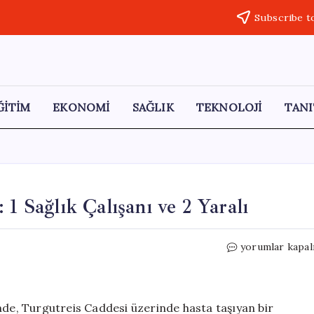
Subscribe t
ĞİTİM
EKONOMİ
SAĞLIK
TEKNOLOJİ
TANI
1 Sağlık Çalışanı ve 2 Yaralı
Ambulans
yorumlar kapal
ile
Otomobil
Çarpıştı:
1
nde, Turgutreis Caddesi üzerinde hasta taşıyan bir