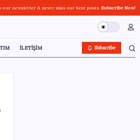
o our newsletter & never miss our best posts.
Subscribe Now!
TIM
İLETİŞİM
Subscribe
ı
SON YAZILAR
Halkbank, ikincil halka arz süreci başlattı