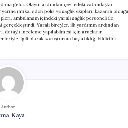
Sağlık
eydana geldi. Olayın ardından çevredeki vatandaşlar
Çalışanı
yerine intikal eden polis ve sağlık ekipleri, kazanın olduğ
ve
pleri, ambulansın içindeki yaralı sağlık personeli ile
2
 gerçekleştirdi. Yaralı bireyler, ilk yardımın ardından
Yaralı
ri, detaylı inceleme yapılabilmesi için araçların
için
riyle ilgili olarak soruşturma başlatıldığı bildirildi.
Author
tma Kaya