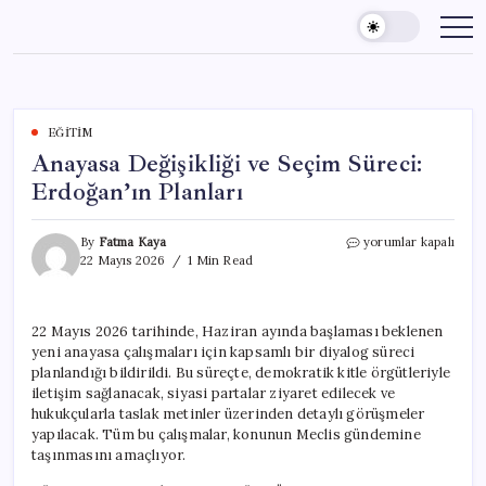
Skip
to
content
EĞITIM
Anayasa Değişikliği ve Seçim Süreci:
Erdoğan’ın Planları
Anayasa
By
Fatma Kaya
yorumlar kapalı
Değişikliği
22 Mayıs 2026
1 Min Read
ve
Seçim
Süreci:
22 Mayıs 2026 tarihinde, Haziran ayında başlaması beklenen
Erdoğan’ın
yeni anayasa çalışmaları için kapsamlı bir diyalog süreci
Planları
için
planlandığı bildirildi. Bu süreçte, demokratik kitle örgütleriyle
iletişim sağlanacak, siyasi partalar ziyaret edilecek ve
hukukçularla taslak metinler üzerinden detaylı görüşmeler
yapılacak. Tüm bu çalışmalar, konunun Meclis gündemine
taşınmasını amaçlıyor.