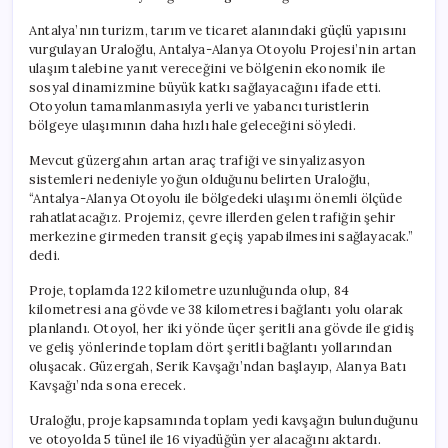
Antalya’nın turizm, tarım ve ticaret alanındaki güçlü yapısını
vurgulayan Uraloğlu, Antalya-Alanya Otoyolu Projesi’nin artan
ulaşım talebine yanıt vereceğini ve bölgenin ekonomik ile
sosyal dinamizmine büyük katkı sağlayacağını ifade etti.
Otoyolun tamamlanmasıyla yerli ve yabancı turistlerin
bölgeye ulaşımının daha hızlı hale geleceğini söyledi.
Mevcut güzergahın artan araç trafiği ve sinyalizasyon
sistemleri nedeniyle yoğun olduğunu belirten Uraloğlu,
“Antalya-Alanya Otoyolu ile bölgedeki ulaşımı önemli ölçüde
rahatlatacağız. Projemiz, çevre illerden gelen trafiğin şehir
merkezine girmeden transit geçiş yapabilmesini sağlayacak.”
dedi.
Proje, toplamda 122 kilometre uzunluğunda olup, 84
kilometresi ana gövde ve 38 kilometresi bağlantı yolu olarak
planlandı. Otoyol, her iki yönde üçer şeritli ana gövde ile gidiş
ve geliş yönlerinde toplam dört şeritli bağlantı yollarından
oluşacak. Güzergah, Serik Kavşağı’ndan başlayıp, Alanya Batı
Kavşağı’nda sona erecek.
Uraloğlu, proje kapsamında toplam yedi kavşağın bulunduğunu
ve otoyolda 5 tünel ile 16 viyadüğün yer alacağını aktardı.