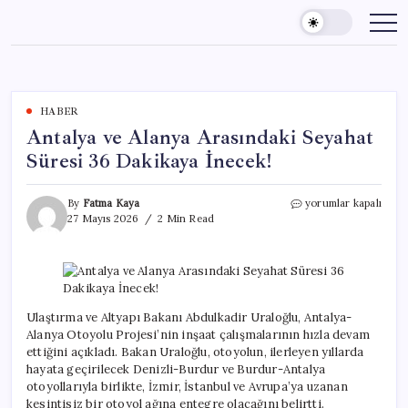
Skip
to
content
HABER
Antalya ve Alanya Arasındaki Seyahat
Süresi 36 Dakikaya İnecek!
Antalya
By
Fatma Kaya
yorumlar kapalı
ve
27 Mayıs 2026
2 Min Read
Alanya
Arasındaki
Seyahat
Süresi
36
Dakikaya
Ulaştırma ve Altyapı Bakanı Abdulkadir Uraloğlu, Antalya-
İnecek!
Alanya Otoyolu Projesi’nin inşaat çalışmalarının hızla devam
için
ettiğini açıkladı. Bakan Uraloğlu, otoyolun, ilerleyen yıllarda
hayata geçirilecek Denizli-Burdur ve Burdur-Antalya
otoyollarıyla birlikte, İzmir, İstanbul ve Avrupa’ya uzanan
kesintisiz bir otoyol ağına entegre olacağını belirtti.