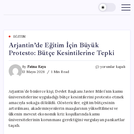
Skip
to
content
EĞITIM
Arjantin’de Eğitim İçin Büyük
Protesto: Bütçe Kesintilerine Tepki
Arjantin’de
By
Fatma Kaya
yorumlar kapalı
Eğitim
13 Mayıs 2026
1 Min Read
İçin
Büyük
Protesto:
Arjantin’de binlerce kişi, Devlet Başkanı Javier Milei’nin kamu
Bütçe
üniversitelerine uyguladığı bütçe kesintilerini protesto etmek
Kesintilerine
Tepki
amacıyla sokağa döküldü. Göstericiler, eğitim bütçesinin
için
artırılması, akademisyenlerin maaşlarının yükseltilmesi ve
ülkenin mevcut ekonomik kriz koşullarında kamu
üniversitelerinin korunması gerektiğini vurgulayan pankartlar
taşıdı.