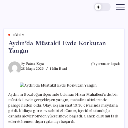
Skip
to
content
EĞITIM
Aydın’da Müstakil Evde Korkutan
Yangın
Aydın’da
By
Fatma Kaya
yorumlar kapalı
Müstakil
28 Mayıs 2026
1 Min Read
Evde
Korkutan
Yangın
için
Aydın’ın Bozdoğan ilçesinde bulunan Hisar Mahallesi’nde, bir
müstakil evde gerçekleşen yangın, mahalle sakinlerinde
paniğe neden oldu. Olay, akşam saat 19:30 civarında meydana
geldi. İddiaya göre, ev sahibi Ali Caner, içeride bulunduğu
esnada alevler birden yükselmeye başladı. Caner, durumu fark
ederek hemen dışarı çıkmayı başardı.