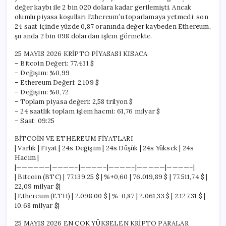
değer kaybı ile 2 bin 020 dolara kadar gerilemişti. Ancak
olumlu piyasa koşulları Ethereum’u toparlamaya yetmedi; son
24 saat içinde yüzde 0,87 oranında değer kaybeden Ethereum,
şu anda 2 bin 098 dolardan işlem görmekte.
25 MAYIS 2026 KRİPTO PİYASASI KISACA
– Bitcoin Değeri: 77.431 $
– Değişim: %0,99
– Ethereum Değeri: 2.109 $
– Değişim: %0,72
– Toplam piyasa değeri: 2,58 trilyon $
– 24 saatlik toplam işlem hacmi: 61,76 milyar $
– Saat: 09:25
BİTCOİN VE ETHEREUM FİYATLARI
| Varlık | Fiyat | 24s Değişim | 24s Düşük | 24s Yüksek | 24s
Hacim |
|——————|————–|————–|————–|—————|————–|
| Bitcoin (BTC) | 77.139,25 $ | %+0,60 | 76.019,89 $ | 77.511,74 $ |
22,09 milyar $|
| Ethereum (ETH) | 2.098,00 $ | %-0,87 | 2.061,33 $ | 2.127,31 $ |
10,68 milyar $|
25 MAYIS 2026 EN ÇOK YÜKSELEN KRİPTO PARALAR