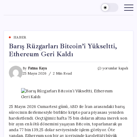
Skip
to
content
HABER
Barış Rüzgarları Bitcoin’i Yükseltti,
Ethereum Geri Kaldı
Barış
By
Fatma Kaya
yorumlar kapalı
Rüzgarları
25 Mayıs 2026
2 Min Read
Bitcoin’i
Yükseltti,
Ethereum
Geri
Kaldı
için
25 Mayıs 2026 Cumartesi günü, ABD ile İran arasındaki barış
sürecinin ilerlemesiyle birlikte kripto para piyasası yeniden
hareketlendi. Geçtiğimiz hafta 75 bin doların altına inerek son
bir ayın en kötü dönemini yaşayan Bitcoin, toparlanarak şu
anda 77 bin 139,25 dolar seviyesinde işlem görüyor. Öte
yandan, Ethereum son bir ay içerisinde kaydettiği büyük