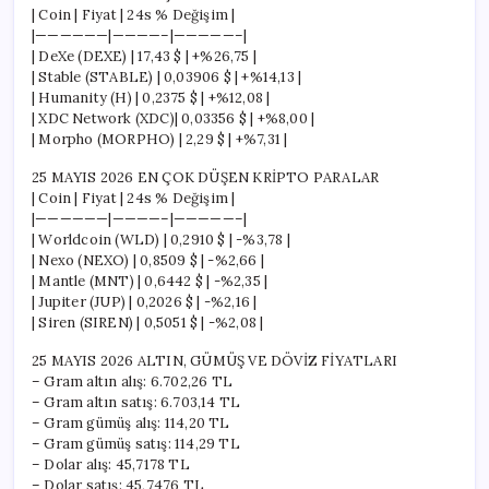
| Coin | Fiyat | 24s % Değişim |
|——————|————–|—————–|
| DeXe (DEXE) | 17,43 $ | +%26,75 |
| Stable (STABLE) | 0,03906 $ | +%14,13 |
| Humanity (H) | 0,2375 $ | +%12,08 |
| XDC Network (XDC)| 0,03356 $ | +%8,00 |
| Morpho (MORPHO) | 2,29 $ | +%7,31 |
25 MAYIS 2026 EN ÇOK DÜŞEN KRİPTO PARALAR
| Coin | Fiyat | 24s % Değişim |
|——————|————–|—————–|
| Worldcoin (WLD) | 0,2910 $ | -%3,78 |
| Nexo (NEXO) | 0,8509 $ | -%2,66 |
| Mantle (MNT) | 0,6442 $ | -%2,35 |
| Jupiter (JUP) | 0,2026 $ | -%2,16 |
| Siren (SIREN) | 0,5051 $ | -%2,08 |
25 MAYIS 2026 ALTIN, GÜMÜŞ VE DÖVİZ FİYATLARI
– Gram altın alış: 6.702,26 TL
– Gram altın satış: 6.703,14 TL
– Gram gümüş alış: 114,20 TL
– Gram gümüş satış: 114,29 TL
– Dolar alış: 45,7178 TL
– Dolar satış: 45,7476 TL