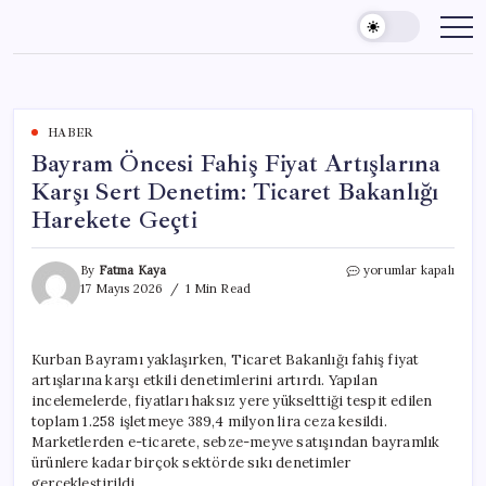
Skip
to
content
HABER
Bayram Öncesi Fahiş Fiyat Artışlarına
Karşı Sert Denetim: Ticaret Bakanlığı
Harekete Geçti
Bayram
By
Fatma Kaya
yorumlar kapalı
Öncesi
17 Mayıs 2026
1 Min Read
Fahiş
Fiyat
Artışlarına
Kurban Bayramı yaklaşırken, Ticaret Bakanlığı fahiş fiyat
Karşı
artışlarına karşı etkili denetimlerini artırdı. Yapılan
Sert
Denetim:
incelemelerde, fiyatları haksız yere yükselttiği tespit edilen
Ticaret
toplam 1.258 işletmeye 389,4 milyon lira ceza kesildi.
Bakanlığı
Marketlerden e-ticarete, sebze-meyve satışından bayramlık
Harekete
ürünlere kadar birçok sektörde sıkı denetimler
Geçti
gerçekleştirildi.