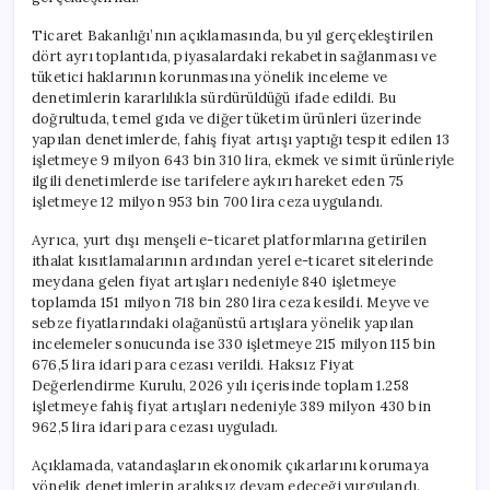
için
Ticaret Bakanlığı’nın açıklamasında, bu yıl gerçekleştirilen
dört ayrı toplantıda, piyasalardaki rekabetin sağlanması ve
tüketici haklarının korunmasına yönelik inceleme ve
denetimlerin kararlılıkla sürdürüldüğü ifade edildi. Bu
doğrultuda, temel gıda ve diğer tüketim ürünleri üzerinde
yapılan denetimlerde, fahiş fiyat artışı yaptığı tespit edilen 13
işletmeye 9 milyon 643 bin 310 lira, ekmek ve simit ürünleriyle
ilgili denetimlerde ise tarifelere aykırı hareket eden 75
işletmeye 12 milyon 953 bin 700 lira ceza uygulandı.
Ayrıca, yurt dışı menşeli e-ticaret platformlarına getirilen
ithalat kısıtlamalarının ardından yerel e-ticaret sitelerinde
meydana gelen fiyat artışları nedeniyle 840 işletmeye
toplamda 151 milyon 718 bin 280 lira ceza kesildi. Meyve ve
sebze fiyatlarındaki olağanüstü artışlara yönelik yapılan
incelemeler sonucunda ise 330 işletmeye 215 milyon 115 bin
676,5 lira idari para cezası verildi. Haksız Fiyat
Değerlendirme Kurulu, 2026 yılı içerisinde toplam 1.258
işletmeye fahiş fiyat artışları nedeniyle 389 milyon 430 bin
962,5 lira idari para cezası uyguladı.
Açıklamada, vatandaşların ekonomik çıkarlarını korumaya
yönelik denetimlerin aralıksız devam edeceği vurgulandı.