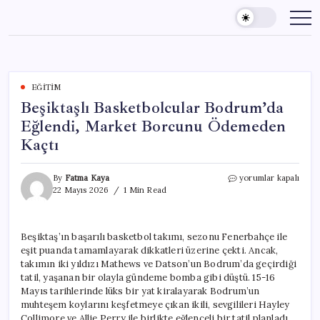
Skip
to
content
EĞITIM
Beşiktaşlı Basketbolcular Bodrum’da
Eğlendi, Market Borcunu Ödemeden
Kaçtı
Beşiktaşlı
By
Fatma Kaya
yorumlar kapalı
Basketbolcular
22 Mayıs 2026
1 Min Read
Bodrum’da
Eğlendi,
Market
Beşiktaş’ın başarılı basketbol takımı, sezonu Fenerbahçe ile
Borcunu
eşit puanda tamamlayarak dikkatleri üzerine çekti. Ancak,
Ödemeden
Kaçtı
takımın iki yıldızı Mathews ve Datson’un Bodrum’da geçirdiği
için
tatil, yaşanan bir olayla gündeme bomba gibi düştü. 15-16
Mayıs tarihlerinde lüks bir yat kiralayarak Bodrum’un
muhteşem koylarını keşfetmeye çıkan ikili, sevgilileri Hayley
Collimore ve Allie Perry ile birlikte eğlenceli bir tatil planladı.