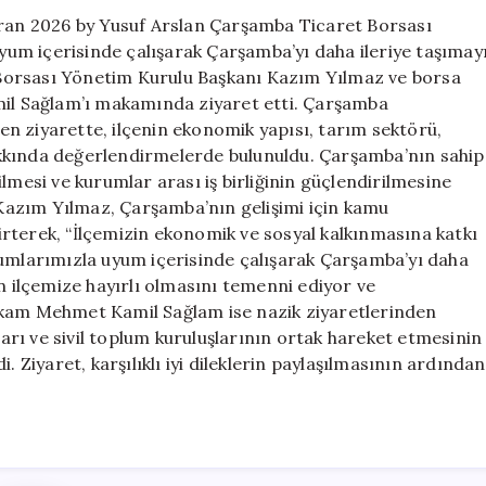
için
iran 2026 by Yusuf Arslan Çarşamba Ticaret Borsası
um içerisinde çalışarak Çarşamba’yı daha ileriye taşımay
Borsası Yönetim Kurulu Başkanı Kazım Yılmaz ve borsa
l Sağlam’ı makamında ziyaret etti. Çarşamba
n ziyarette, ilçenin ekonomik yapısı, tarım sektörü,
kkında değerlendirmelerde bulunuldu. Çarşamba’nın sahip
lmesi ve kurumlar arası iş birliğinin güçlendirilmesine
n Kazım Yılmaz, Çarşamba’nın gelişimi için kamu
elirterek, “İlçemizin ekonomik ve sosyal kalkınmasına katkı
rumlarımızla uyum içerisinde çalışarak Çarşamba’yı daha
ın ilçemize hayırlı olmasını temenni ediyor ve
akam Mehmet Kamil Sağlam ise nazik ziyaretlerinden
rı ve sivil toplum kuruluşlarının ortak hareket etmesinin
. Ziyaret, karşılıklı iyi dileklerin paylaşılmasının ardından