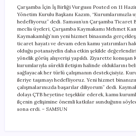
Çarşamba İçin İş Birliği Vurgusu Posted on 11 Haz
Yönetim Kurulu Başkanı Kazım, “Kurumlarımızla uy
hedefliyoruz” dedi. Samsun’un Çarşamba Ticaret 
meclis üyeleri, Çarşamba Kaymakamı Mehmet Kami
Kaymakamlığı’nın yeni hizmet binasında gerçekleşe
ticaret hayatı ve devam eden kamu yatırımları ha
olduğu potansiyelin daha etkin şekilde değerlendiri
yönelik görüş alışverişi yapıldı. Ziyarette konuşa
kurumlarıyla sürekli iletişim halinde olduklarını b
sağlayacak her türlü çalışmanın destekçisiyiz. Ku
ileriye taşımayı hedefliyoruz. Yeni hizmet binanız
çalışmalarınızda başarılar diliyorum” dedi. Kaym
dolayı ÇTB heyetine teşekkür ederek, kamu kurumla
ilçenin gelişimine önemli katkılar sunduğunu söyledi
sona erdi. – SAMSUN