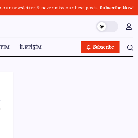
o our newsletter & never miss our best posts.
Subscribe Now!
TIM
İLETİŞİM
Subscribe
ı
SON YAZILAR
Veli Ağbaba’nın ağabeyi Hür Ağbaba
tutuklandı