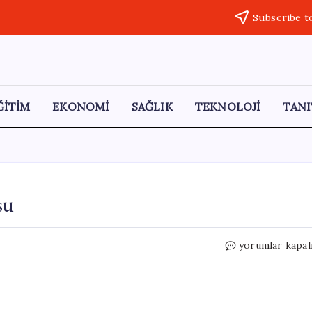
Subscribe t
ĞİTİM
EKONOMİ
SAĞLIK
TEKNOLOJİ
TANI
su
Çarşamba
yorumlar kapal
İçin
İş
Birliği
Vurgusu