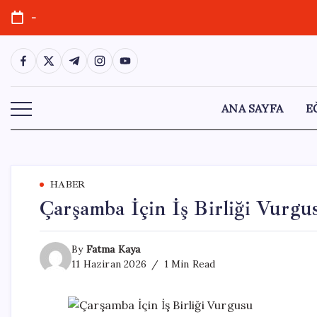
Skip
-
to
content
https://www.facebook.com/
https://twitter.com/
https://t.me/
https://www.instagram.com/
https://youtube.com/
ANA SAYFA
E
HABER
Çarşamba İçin İş Birliği Vurgu
By
Fatma Kaya
11 Haziran 2026
1 Min Read