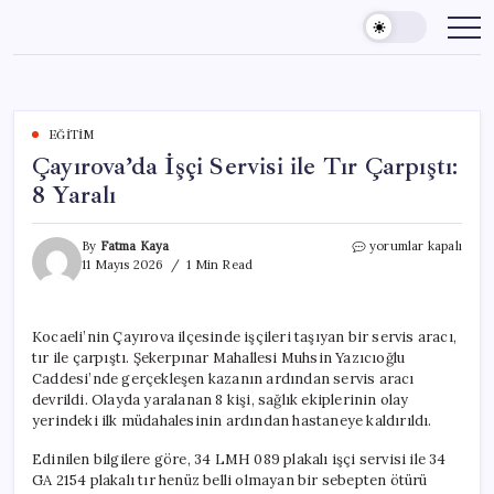
Skip
to
content
EĞITIM
Çayırova’da İşçi Servisi ile Tır Çarpıştı:
8 Yaralı
Çayırova’da
By
Fatma Kaya
yorumlar kapalı
İşçi
11 Mayıs 2026
1 Min Read
Servisi
ile
Tır
Kocaeli’nin Çayırova ilçesinde işçileri taşıyan bir servis aracı,
Çarpıştı:
tır ile çarpıştı. Şekerpınar Mahallesi Muhsin Yazıcıoğlu
8
Yaralı
Caddesi’nde gerçekleşen kazanın ardından servis aracı
için
devrildi. Olayda yaralanan 8 kişi, sağlık ekiplerinin olay
yerindeki ilk müdahalesinin ardından hastaneye kaldırıldı.
Edinilen bilgilere göre, 34 LMH 089 plakalı işçi servisi ile 34
GA 2154 plakalı tır henüz belli olmayan bir sebepten ötürü