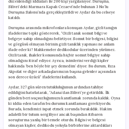
düzenlendiği iddiaları ile 200 kişi yargılanıyor. Duruşma,
Yürümez”
Silivri’deki Marmara Kapalı Cezaevi’nde bulunan 3 No’lu
için
Duruşma Salonu’nda gerçekleştirildi ve Aydar da bu celseye
katıldı.
Duruşma arasında mikrofonlara konuşan Aydar, gizli tanığın
ifadelerine tepki göstererek, “Gizli tanık somut bilgi ve
belgeye sahip olmadığını belirtiyor. Somut bir belgesi, bilgisi
ve görgüsü olmayan birinin gizli tanıklık yapması ne anlam
ifade eder ki? Mahkemeler dedikodular üzerinden yürümez.
Gizli tanık, ihaleler konusunda hiçbir somut bilgiye sahip
olmadığını itiraf ediyor. Ayrıca, isimlerini verdiği kişiler
hakkında ‘ben böyle bir şey demedim’ diyor. Bu durum, Rıza
Akpolat ve diğer arkadaşlarımızın başına gelenler açısından
son derece üzücü” ifadelerini kullandı.
Aydar, 327 gün süren tutukluluğunun ardından tahliye
edildiğini hatırlatarak, “Adana’dan Silivri’ye getirildik. İlk
günden beri suçsuzluğumuzu kanıtlamak zorunda kaldık. Oysa
ki iddia eden tarafın bu durumu kanıtlaması gerekiyordu.
Burada, kendimizi ispat etmek zorunda bırakıldık. Hakim
adaletli bir tutum sergiliyor ancak başından itibaren
soruşturma yanlış bir temele oturdu. Bilgisi ve belgesi
olmayan kişiler, dedikodu yoluyla birbirlerine aktardıkları