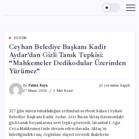
Skip
to
content
EĞITIM
Ceyhan Belediye Başkanı Kadir
Aydar’dan Gizli Tanık Tepkisi:
“Mahkemeler Dedikodular Üzerinden
Yürümez”
Ceyhan
By
Fatma Kaya
yorumlar kapalı
Belediye
27 Nisan 2026
2 Min Read
Başkanı
Kadir
Aydar’dan
327 gün süren tutukluluğun ardından serbest kalan Ceyhan
Gizli
Belediye Başkanı Kadir Aydar, Aziz İhsan Aktaş davasındaki
Tanık
Tepkisi:
gizli tanık beyanlarına sert tepki gösterdi. İstanbul 1. Ağır
“Mahkemeler
Ceza Mahkemesi’nde devam eden davada, Aktaş’ın
Dedikodular
liderliğindeki suç örgütüne rüşvet vererek ihalelerin
Üzerinden