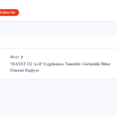
Follow Me
Next
‘HAYAT 112 Acil’ Uygulaması Tanıtıldı: Görüntülü İhbar
Dönemi Başlıyor
Office Lisans Satın Al