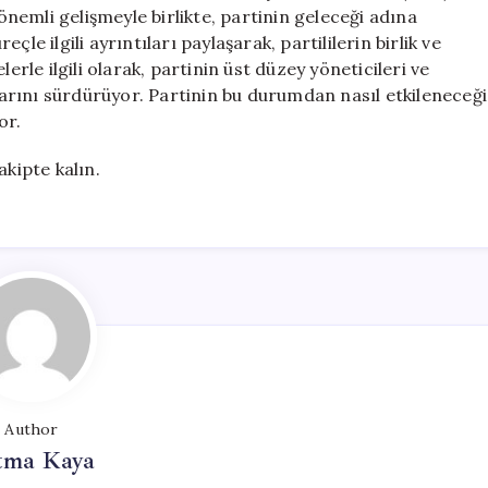
Butlan
 önemli gelişmeyle birlikte, partinin geleceği adına
Kararının
le ilgili ayrıntıları paylaşarak, partililerin birlik ve
Ardından
erle ilgili olarak, partinin üst düzey yöneticileri ve
için
alarını sürdürüyor. Partinin bu durumdan nasıl etkileneceği
or.
takipte kalın.
Author
tma Kaya