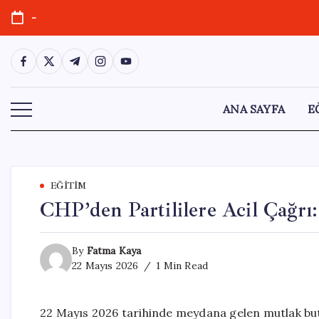
Skip
-
to
content
https://www.facebook.com/
https://twitter.com/
https://t.me/
https://www.instagram.com/
https://youtube.com/
ANA SAYFA
E
EĞITIM
CHP’den Partililere Acil Çağrı
By
Fatma Kaya
22 Mayıs 2026
1 Min Read
22 Mayıs 2026 tarihinde meydana gelen mutlak but