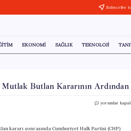
Subscribe t
ĞİTİM
EKONOMİ
SAĞLIK
TEKNOLOJİ
TANI
: Mutlak Butlan Kararının Ardından
CHP’den
yorumlar kapal
Partililere
Acil
Çağrı:
Mutlak
lan kararı sonrasında Cumhuriyet Halk Partisi (CHP)