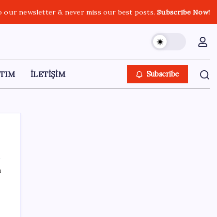
o our newsletter & never miss our best posts.
Subscribe Now!
TIM
İLETİŞİM
Subscribe
ı
SON YAZILAR
Veli Ağbaba’nın ağabeyi Hür Ağbaba
tutuklandı