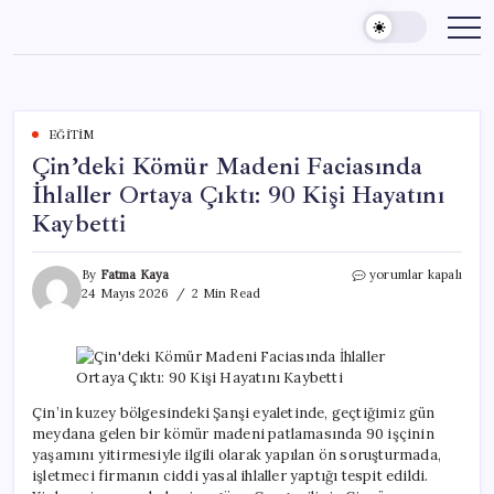
Skip
to
content
EĞITIM
Çin’deki Kömür Madeni Faciasında
İhlaller Ortaya Çıktı: 90 Kişi Hayatını
Kaybetti
Çin’deki
By
Fatma Kaya
yorumlar kapalı
Kömür
24 Mayıs 2026
2 Min Read
Madeni
Faciasında
İhlaller
Ortaya
Çıktı:
90
Çin’in kuzey bölgesindeki Şanşi eyaletinde, geçtiğimiz gün
Kişi
meydana gelen bir kömür madeni patlamasında 90 işçinin
Hayatını
yaşamını yitirmesiyle ilgili olarak yapılan ön soruşturmada,
Kaybetti
işletmeci firmanın ciddi yasal ihlaller yaptığı tespit edildi.
için