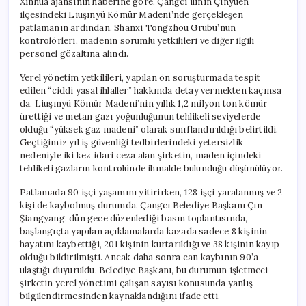
Xinhua ajansının haberine göre, Çangcı ilinin Çinyüen
ilçesindeki Liuşınyü Kömür Madeni’nde gerçekleşen
patlamanın ardından, Shanxi Tongzhou Grubu’nun
kontrolörleri, madenin sorumlu yetkilileri ve diğer ilgili
personel gözaltına alındı.
Yerel yönetim yetkilileri, yapılan ön soruşturmada tespit
edilen “ciddi yasal ihlaller” hakkında detay vermekten kaçınsa
da, Liuşınyü Kömür Madeni’nin yıllık 1,2 milyon ton kömür
ürettiği ve metan gazı yoğunluğunun tehlikeli seviyelerde
olduğu “yüksek gaz madeni” olarak sınıflandırıldığı belirtildi.
Geçtiğimiz yıl iş güvenliği tedbirlerindeki yetersizlik
nedeniyle iki kez idari ceza alan şirketin, maden içindeki
tehlikeli gazların kontrolünde ihmalde bulunduğu düşünülüyor.
Patlamada 90 işçi yaşamını yitirirken, 128 işçi yaralanmış ve 2
kişi de kaybolmuş durumda. Çangcı Belediye Başkanı Çın
Şiangyang, dün gece düzenlediği basın toplantısında,
başlangıçta yapılan açıklamalarda kazada sadece 8 kişinin
hayatını kaybettiği, 201 kişinin kurtarıldığı ve 38 kişinin kayıp
olduğu bildirilmişti. Ancak daha sonra can kaybının 90’a
ulaştığı duyuruldu. Belediye Başkanı, bu durumun işletmeci
şirketin yerel yönetimi çalışan sayısı konusunda yanlış
bilgilendirmesinden kaynaklandığını ifade etti.