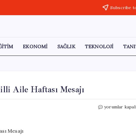
Subscribe t
ĞİTİM
EKONOMİ
SAĞLIK
TEKNOLOJİ
TANI
li Aile Haftası Mesajı
Cumhurbaşkanı
yorumlar kapal
Erdoğan’dan
Milli
Aile
Haftası