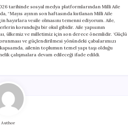
Mesajı
6 tarihinde sosyal medya platformlarından Milli Aile
için
nda, “Mayıs ayının son haftasında kutlanan Milli Aile
için hayırlara vesile olmasını temenni ediyorum. Aile,
erlerin korunduğu bir okul gibidir. Aile yapısının
ı, ülkemiz ve milletimiz için son derece önemlidir. ‘Güçlü
in korunması ve güçlendirilmesi yönündeki çabalarımızı
Bu kapsamda, ailenin toplumun temel yapı taşı olduğu
elik çalışmalara devam edileceği ifade edildi.
Author