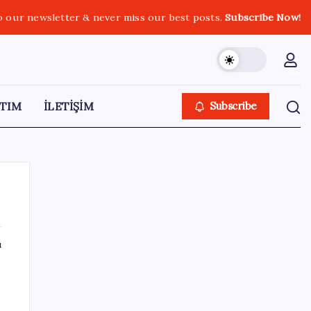
o our newsletter & never miss our best posts.
Subscribe Now!
TIM
İLETİŞİM
Subscribe
ı
SON YAZILAR
Porsche yöneticisinden Volkswagen’e
maliyetleri hızla düşürme çağrısı