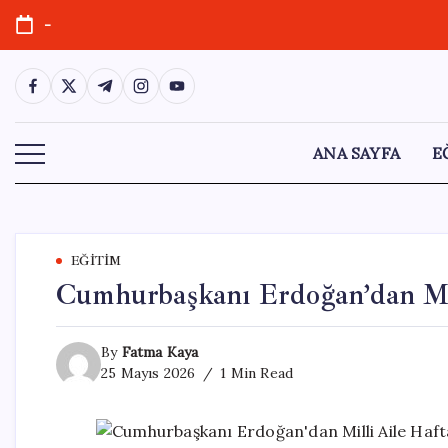
Skip
-
to
content
https://www.facebook.com/
https://twitter.com/
https://t.me/
https://www.instagram.com/
https://youtube.com/
ANA SAYFA
E
EĞITIM
Cumhurbaşkanı Erdoğan’dan Mil
By
Fatma Kaya
25 Mayıs 2026
1 Min Read