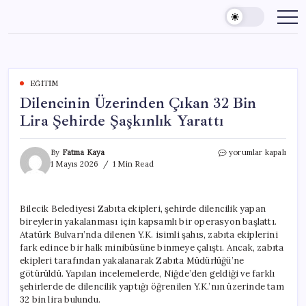
Skip
to
content
EĞITIM
Dilencinin Üzerinden Çıkan 32 Bin
Lira Şehirde Şaşkınlık Yarattı
Dilencinin
By
Fatma Kaya
yorumlar kapalı
Üzerinden
1 Mayıs 2026
1 Min Read
Çıkan
32
Bin
Bilecik Belediyesi Zabıta ekipleri, şehirde dilencilik yapan
Lira
bireylerin yakalanması için kapsamlı bir operasyon başlattı.
Şehirde
Şaşkınlık
Atatürk Bulvarı’nda dilenen Y.K. isimli şahıs, zabıta ekiplerini
Yarattı
fark edince bir halk minibüsüne binmeye çalıştı. Ancak, zabıta
için
ekipleri tarafından yakalanarak Zabıta Müdürlüğü’ne
götürüldü. Yapılan incelemelerde, Niğde’den geldiği ve farklı
şehirlerde de dilencilik yaptığı öğrenilen Y.K.’nın üzerinde tam
32 bin lira bulundu.