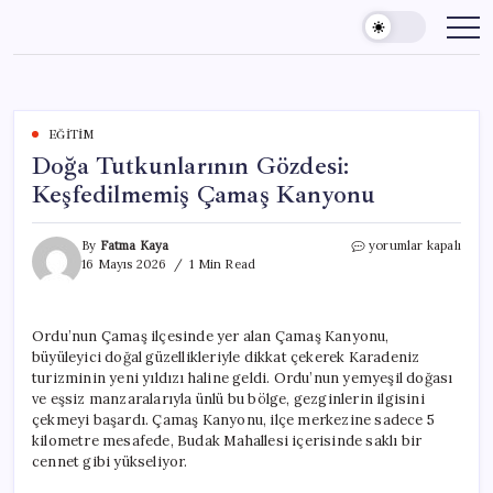
Skip
to
content
EĞITIM
Doğa Tutkunlarının Gözdesi:
Keşfedilmemiş Çamaş Kanyonu
Doğa
By
Fatma Kaya
yorumlar kapalı
Tutkunlarının
16 Mayıs 2026
1 Min Read
Gözdesi:
Keşfedilmemiş
Çamaş
Ordu’nun Çamaş ilçesinde yer alan Çamaş Kanyonu,
Kanyonu
büyüleyici doğal güzellikleriyle dikkat çekerek Karadeniz
için
turizminin yeni yıldızı haline geldi. Ordu’nun yemyeşil doğası
ve eşsiz manzaralarıyla ünlü bu bölge, gezginlerin ilgisini
çekmeyi başardı. Çamaş Kanyonu, ilçe merkezine sadece 5
kilometre mesafede, Budak Mahallesi içerisinde saklı bir
cennet gibi yükseliyor.