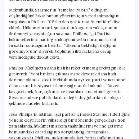
Mektubunda, Starmer’ın “temelde iyi biri” olduğunu
düşündüğünü fakat bunun yönetim için yeterli olmadığını
vurgulayan Phillips, “Sözlerden çok icraat önemlidir” diye
ekledi. Hükümetin tartışmalardan kaçınma yaklaşımının
ilerlemeyi yavaşlattığını savunan Phillips, İşçi Partisi
hükümetlerinin nadir görüldüğünü ve bu durumun tarihi
fırsatlar sunduğunu belirtti. “Ülkenin beklediği değişimi
göremiyorum” diyerek, toplumun ihtiyaçlarına cevap
verilmediğine dikkat çekti.
Phillips, hükümetin daha hızlı hareket etmesi gerektiğini dile
getirerek, “Yeni bir kriz çıkmasını bekleyerek daha hızlı
ilerleme olamaz” dedi. Mektubunda ayrıca, parti yönetimine
daha cesur bir siyaset izleme çağrısında bulundu. “Bazen
kavga etmek, karşı çıkmak ve insanları ikna etmek gerekir.
Siyaset sadece politikalardan değil, duygulardan da oluşur”
şeklinde ifadeler kullandı.
Jess Phillips’in istifası, işçi partisi içindeki Starmer liderliğine
yönelik eleştirilerin yükseldiği bir dönemde gerçekleşti. Son
zamanlarda, hükümetin seçim taahhütlerini yerine getirme
konusundaki kararlılığının sorgulandığı tartışmalar
yaşanıyordu. Phillips, mektubunda İşçi Partisi hükümetinin