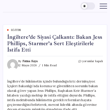
Skip
to
content
EĞITIM
İngiltere’de Siyasi Çalkantı: Bakan Jess
Phillips, Starmer’a Sert Eleştirilerle
İstifa Etti
İngiltere’de
By
Fatma Kaya
yorumlar kapalı
Siyasi
12 Mayıs 2026
1 Min Read
Çalkantı:
Bakan
Jess
İngiltere’de hükümetin içinde bulunduğu kriz derinleşiyor.
Phillips,
İçişleri Bakanlığı’nda koruma ve güvenlikten sorumlu bakan
Starmer’a
Sert
olarak görev yapan Jess Phillips, Başbakan Keir Starmer’a
Eleştirilerle
hitaben yazdığı mektup ile istifa ettiğini duyurdu. Phillips,
İstifa
istifa mektubunda hükümetin gerekli reformları hayata
Etti
geçiremediğini belirterek, mevcut liderlik altında görevine
için
devam etmenin mümkün olmadığını ifade etti.