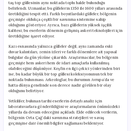
taş top güllesinin aynı noktada toplu halde bulunduğu
belirlendi. Uzmanlar, bu güllelerin 1350 ile 1600 yılları arasında
üretildiğini tespit etti. Farklı boyutlardaki gülleler, bölgenin
geçmişte oldukça çeşitli bir savunma sistemine sahip
olduğunu gösteriyor. Ayrıca, bazı güllelerin yüksek işçilik
kalitesi, bu eserlerin dönemin gelişmiş askeri teknolojileri için
üretildiğine işaret ediyor.
Kazı esnasında yalnızca gülleler değil, aynı zamanda eski
duvar kalıntıları, zemin izleri ve farklı dönemlere ait yapısal
bulgular da gün yüzüne çıkarıldı. Araştırmacılar, bu bölgenin
geçmişte hem askeri hem de idari amaçlarla kullanılmış
olabileceğini düşünüyor. Keşfin en ilgi çekici yönlerinden biri
ise, bu kadar büyük bir top güllesi koleksiyonunun tek bir
noktada bulunması. Arkeologlar, bu durumun Avrupa’da ve
hatta dünya genelinde son derece nadir görülen bir olay
olduğunu belirtiyor.
Yetkililer, bulunan tarihi eserlerin detaylı analiz için
laboratuvarlara gönderildiğini ve araştırmaların önümüzdeki
yıllarda da devam edeceğini açıkladı. Elde edilecek verilerin,
bölgenin Orta Çağ’daki savunma stratejileri ve savaş
geçmişine dair önemli bilgiler sağlaması bekleniyor.