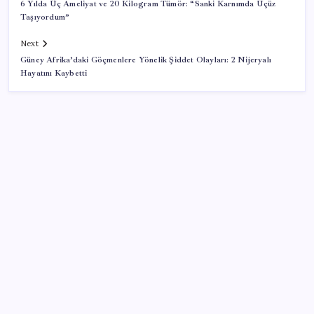
6 Yılda Üç Ameliyat ve 20 Kilogram Tümör: “Sanki Karnımda Üçüz
Taşıyordum”
Next
Güney Afrika’daki Göçmenlere Yönelik Şiddet Olayları: 2 Nijeryalı
Hayatını Kaybetti
SON YAZILAR
2026 YÖKDİL/2 ne zaman, saat kaçta? YÖKDİL/2
sınavı kaç dakika, kaç soru?
Baş dönmesi şikayetiyle hastaneye gitti: Literatüre
geçti: Türkiye’de ilk