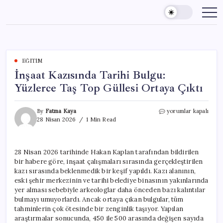
Skip
to
content
EĞITIM
İnşaat Kazısında Tarihi Bulgu:
Yüzlerce Taş Top Güllesi Ortaya Çıktı
İnşaat
By
Fatma Kaya
yorumlar kapalı
Kazısında
28 Nisan 2026
1 Min Read
Tarihi
Bulgu:
Yüzlerce
28 Nisan 2026 tarihinde Hakan Kaplan tarafından bildirilen
Taş
bir habere göre, inşaat çalışmaları sırasında gerçekleştirilen
Top
Güllesi
kazı sırasında beklenmedik bir keşif yapıldı. Kazı alanının,
Ortaya
eski şehir merkezinin ve tarihi belediye binasının yakınlarında
Çıktı
yer alması sebebiyle arkeologlar daha önceden bazı kalıntılar
için
bulmayı umuyorlardı. Ancak ortaya çıkan bulgular, tüm
tahminlerin çok ötesinde bir zenginlik taşıyor. Yapılan
araştırmalar sonucunda, 450 ile 500 arasında değişen sayıda