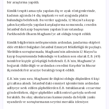
bir araştırma yapıldı.
Kimlik tespiti amacıyla yapılan diş ve ayak röntgenlerinde,
kadının ağzında 14 diş implantı ve sol ayağında platin
bulunduğu belirlendi. Bu veriler ışığında, 12 Mayıs’ta kayıp
şahıs kayıtlarıyla yapılan karşılaştırma sonucunda, cesedin
İstanbul’da kayıp başvurusu yapılan İran vatandaşı
Farkhondeh Ghaem Maghami’ye ait olduğu tespit edildi.
Kimlik bilgilerinin netleşmesinin ardından, jandarma ekipleri
elde ettikleri bulguları İstanbul Emniyet Müdürlüğü ile paylaştı.
Yürütülen soruşturmada, Maghami’nin ailesinin 12 Mayıs’ta
kayıp başvurusunda bulunduğu ve kadının son olarak E.B. (49)
isimli bir kişiyle görüştüğü belirlendi. E.B.’nin, Maghami’yi
boğarak öldürdüğü ve ardından cesedini Kırşehir’in Mucur
ilçesindeki bir araziye bıraktığı tespit edildi.
E.B.’nin yanı sıra, Maghami ile ilişkisi olduğu düşünülen 6 kişi
gözaltına alındı. İstanbul’daki emniyet işlemlerinin ardından
adliyeye sevk edilen şüphelilerden E.B. tutuklanarak cezaevine
gönderilirken, diğer şüpheliler adli kontrol şartıyla serbest
bırakıldı. Bu olay, uluslararası kamuoyunda da büyük yankı
uyandırdı ve soruşturmanın seyrini merakla izleniyor.