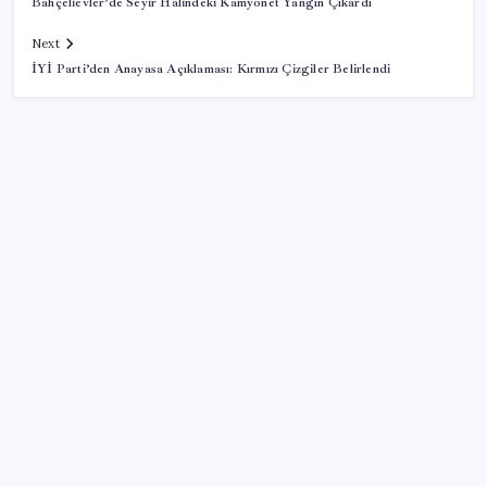
Bahçelievler’de Seyir Halindeki Kamyonet Yangın Çıkardı
Next
İYİ Parti’den Anayasa Açıklaması: Kırmızı Çizgiler Belirlendi
SON YAZILAR
Halkbank, ikincil halka arz süreci başlattı
Porsche yöneticisinden Volkswagen’e maliyetleri
hızla düşürme çağrısı
İYİ Parti’den ‘çerçeve yasa’ hamlesi: Komisyon’dan
canlı yayın açtı