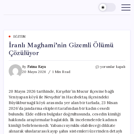
Skip
to
content
EĞITIM
İranlı Maghami’nin Gizemli Ölümü
Çözülüyor
İranlı
By
Fatma Kaya
yorumlar kapalı
Maghami’nin
20 Mayıs 2026
1 Min Read
Gizemli
Ölümü
Çözülüyor
20 Mayıs 2026 tarihinde, Kırşehir’in Mucur ilçesine bağlı
için
Yeniyapan köyü ile Nevşehir’in Hacıbektaş ilçesindeki
Büyükburnağıl köyü arasında yer alan bir tarlada, 23 Nisan
2026’da jandarma ekipleri tarafından bir kadın cesedi
bulundu. Elde edilen bulgular doğrultusunda, cesedin kimliği
hakkında araştırmalar başlatıldı. İlk incelemelerde kadının
kimliği belirlenemedi. Yabancı uyruklu olabileceği dikkate
alınarak uluslararası kayıp şahıs sistemleri üzerinden detaylı