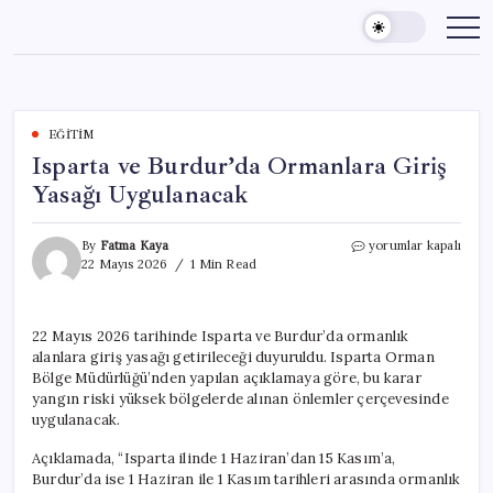
Skip
to
content
EĞITIM
Isparta ve Burdur’da Ormanlara Giriş
Yasağı Uygulanacak
Isparta
By
Fatma Kaya
yorumlar kapalı
ve
22 Mayıs 2026
1 Min Read
Burdur’da
Ormanlara
Giriş
22 Mayıs 2026 tarihinde Isparta ve Burdur’da ormanlık
Yasağı
alanlara giriş yasağı getirileceği duyuruldu. Isparta Orman
Uygulanacak
için
Bölge Müdürlüğü’nden yapılan açıklamaya göre, bu karar
yangın riski yüksek bölgelerde alınan önlemler çerçevesinde
uygulanacak.
Açıklamada, “Isparta ilinde 1 Haziran’dan 15 Kasım’a,
Burdur’da ise 1 Haziran ile 1 Kasım tarihleri arasında ormanlık