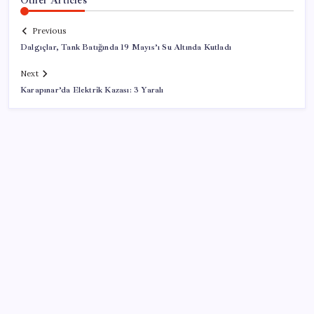
Previous
Dalgıçlar, Tank Batığında 19 Mayıs’ı Su Altında Kutladı
Next
Karapınar’da Elektrik Kazası: 3 Yaralı
SON YAZILAR
Halkbank, ikincil halka arz süreci başlattı
Porsche yöneticisinden Volkswagen’e maliyetleri
hızla düşürme çağrısı