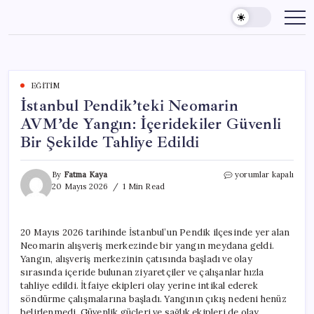
Skip
to
content
EĞITIM
İstanbul Pendik’teki Neomarin
AVM’de Yangın: İçeridekiler Güvenli
Bir Şekilde Tahliye Edildi
İstanbul
By
Fatma Kaya
yorumlar kapalı
Pendik’teki
20 Mayıs 2026
1 Min Read
Neomarin
AVM’de
Yangın:
20 Mayıs 2026 tarihinde İstanbul’un Pendik ilçesinde yer alan
İçeridekiler
Neomarin alışveriş merkezinde bir yangın meydana geldi.
Güvenli
Bir
Yangın, alışveriş merkezinin çatısında başladı ve olay
Şekilde
sırasında içeride bulunan ziyaretçiler ve çalışanlar hızla
Tahliye
tahliye edildi. İtfaiye ekipleri olay yerine intikal ederek
Edildi
söndürme çalışmalarına başladı. Yangının çıkış nedeni henüz
için
belirlenmedi. Güvenlik güçleri ve sağlık ekipleri de olay