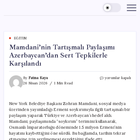
Skip
to
content
EĞITIM
Mamdani’nin Tartışmalı Paylaşımı
Azerbaycan’dan Sert Tepkilerle
Karşılandı
Mamdani’nin
By
Fatma Kaya
yorumlar kapalı
Tartışmalı
26 Nisan 2026
1 Min Read
Paylaşımı
Azerbaycan’dan
Sert
New York Belediye Başkanı Zohran Mamdani, sosyal medya
Tepkilerle
üzerinden yayımladığı Ermeni soykırımıyla ilgili tartışmalı bir
Karşılandı
için
paylaşım yaparak Türkiye ve Azerbaycan’ı hedef aldı.
Mamdani, paylaşımında “soykırım” terimini kullanarak,
Osmanlı İmparatorluğu döneminde 1.5 milyon Ermeni’nin
hayatını kaybettiğini öne sürdü. Bu bağlamda, tarihin tekrar
etmesine izin verilmemesi gerektiğini ifade etti.