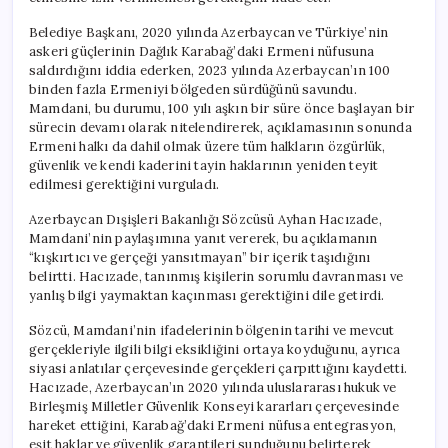
Belediye Başkanı, 2020 yılında Azerbaycan ve Türkiye’nin
askeri güçlerinin Dağlık Karabağ’daki Ermeni nüfusuna
saldırdığını iddia ederken, 2023 yılında Azerbaycan’ın 100
binden fazla Ermeniyi bölgeden sürdüğünü savundu.
Mamdani, bu durumu, 100 yılı aşkın bir süre önce başlayan bir
sürecin devamı olarak nitelendirerek, açıklamasının sonunda
Ermeni halkı da dahil olmak üzere tüm halkların özgürlük,
güvenlik ve kendi kaderini tayin haklarının yeniden teyit
edilmesi gerektiğini vurguladı.
Azerbaycan Dışişleri Bakanlığı Sözcüsü Ayhan Hacızade,
Mamdani’nin paylaşımına yanıt vererek, bu açıklamanın
“kışkırtıcı ve gerçeği yansıtmayan” bir içerik taşıdığını
belirtti. Hacızade, tanınmış kişilerin sorumlu davranması ve
yanlış bilgi yaymaktan kaçınması gerektiğini dile getirdi.
Sözcü, Mamdani’nin ifadelerinin bölgenin tarihi ve mevcut
gerçekleriyle ilgili bilgi eksikliğini ortaya koyduğunu, ayrıca
siyasi anlatılar çerçevesinde gerçekleri çarpıttığını kaydetti.
Hacızade, Azerbaycan’ın 2020 yılında uluslararası hukuk ve
Birleşmiş Milletler Güvenlik Konseyi kararları çerçevesinde
hareket ettiğini, Karabağ’daki Ermeni nüfusa entegrasyon,
eşit haklar ve güvenlik garantileri sunduğunu belirterek