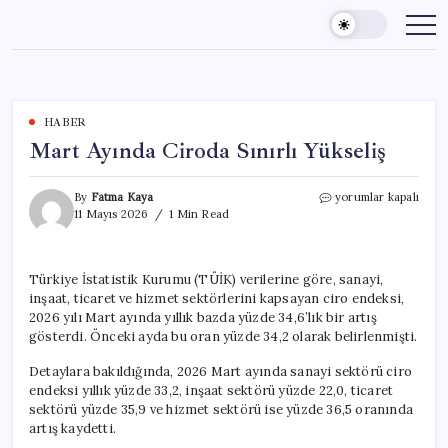
Skip
to
content
HABER
Mart Ayında Ciroda Sınırlı Yükseliş
Mart
By
Fatma Kaya
yorumlar kapalı
Ayında
11 Mayıs 2026
1 Min Read
Ciroda
Sınırlı
Yükseliş
Türkiye İstatistik Kurumu (TÜİK) verilerine göre, sanayi,
için
inşaat, ticaret ve hizmet sektörlerini kapsayan ciro endeksi,
2026 yılı Mart ayında yıllık bazda yüzde 34,6’lık bir artış
gösterdi. Önceki ayda bu oran yüzde 34,2 olarak belirlenmişti.
Detaylara bakıldığında, 2026 Mart ayında sanayi sektörü ciro
endeksi yıllık yüzde 33,2, inşaat sektörü yüzde 22,0, ticaret
sektörü yüzde 35,9 ve hizmet sektörü ise yüzde 36,5 oranında
artış kaydetti.