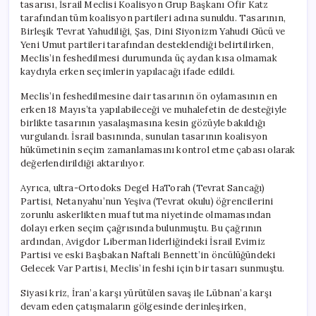
tasarısı, İsrail Meclisi Koalisyon Grup Başkanı Ofir Katz
tarafından tüm koalisyon partileri adına sunuldu. Tasarının,
Birleşik Tevrat Yahudiliği, Şas, Dini Siyonizm Yahudi Gücü ve
Yeni Umut partileri tarafından desteklendiği belirtilirken,
Meclis’in feshedilmesi durumunda üç aydan kısa olmamak
kaydıyla erken seçimlerin yapılacağı ifade edildi.
Meclis’in feshedilmesine dair tasarının ön oylamasının en
erken 18 Mayıs’ta yapılabileceği ve muhalefetin de desteğiyle
birlikte tasarının yasalaşmasına kesin gözüyle bakıldığı
vurgulandı. İsrail basınında, sunulan tasarının koalisyon
hükümetinin seçim zamanlamasını kontrol etme çabası olarak
değerlendirildiği aktarılıyor.
Ayrıca, ultra-Ortodoks Degel HaTorah (Tevrat Sancağı)
Partisi, Netanyahu’nun Yeşiva (Tevrat okulu) öğrencilerini
zorunlu askerlikten muaf tutma niyetinde olmamasından
dolayı erken seçim çağrısında bulunmuştu. Bu çağrının
ardından, Avigdor Liberman liderliğindeki İsrail Evimiz
Partisi ve eski Başbakan Naftali Bennett’in öncülüğündeki
Gelecek Var Partisi, Meclis’in feshi için bir tasarı sunmuştu.
Siyasi kriz, İran’a karşı yürütülen savaş ile Lübnan’a karşı
devam eden çatışmaların gölgesinde derinleşirken,