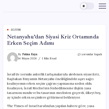
Skip
to
content
EĞITIM
Netanyahu’dan Siyasi Kriz Ortamında
Erken Seçim Adımı
Netanyahu’dan
By
Fatma Kaya
yorumlar kapalı
Siyasi
14 Mayıs 2026
1 Min Read
Kriz
Ortamında
Erken
İsrail’de zorunlu askerlik tartışmalarıyla alevlenen siyasi kriz,
Seçim
Başbakan Binyamin Netanyahu öncülüğündeki aşırı sağcı
Adımı
için
koalisyonun erken seçim çağrısı yapmasına neden oldu.
Koalisyon, İsrail Meclisi’nin feshedilmesine ilişkin yasa
tasarısını sundu ve bu tasarının meclisten geçerek, ülkeyi beş
ay içinde erken seçimlere götürmesi bekleniyor.
The Times of Israel tarafından yapılan habere göre, yasa