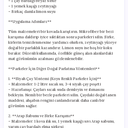
– 1 çay bardağı beyaz sirke
– 1 yemek kaşığı zeytinyağı
– Birkaç damla limon suyu
**Uygulama Adımları:**
Tüm malzemeleri bir kovada karıştırın. Mikrofiber bir bezi
karışıma daldırıp iyice sıktıktan sonra parkeleri silin. Sirke,
kirlerin temizlenmesine yardımcı olurken, zeytinyağı yüzeye
doğal bir parlaklık kazandırır. Limon suyu ise hoş bir koku
bırakır. Düzenli kullanımda, özellikle güneş alan alanlardaki
mat görünümün azalması gözlemlenebilir.
**Parkeler İçin Diğer Doğal Parlatma Yöntemleri**
1. **Siyah Çay Yöntemi (Koyu Renkli Parkeler İçin)**
– Malzemeler: 1-2 litre sıcak su, 3-4 siyah çay poşeti
– Hazırlanışı: Çayları sıcak suda demleyin ve ılımasını
bekleyin. Nemli bir bezle parkeleri silin. Çaydaki doğal tanen
maddesi, ahşabın rengini canlandırarak daha canlı bir
görünüm sağlar.
2. **Arap Sabunu ve Sirke Karışımı**
– Malzemeler: 1 kova ılık su, 1 yemek kaşığı sıvı Arap sabunu,
yarım çay bardağı elma sirkesi