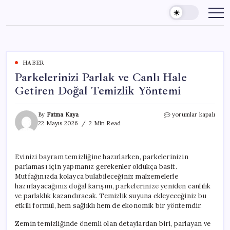
Skip
to
content
HABER
Parkelerinizi Parlak ve Canlı Hale
Getiren Doğal Temizlik Yöntemi
Parkelerinizi
By
Fatma Kaya
yorumlar kapalı
Parlak
22 Mayıs 2026
2 Min Read
ve
Canlı
Hale
Evinizi bayram temizliğine hazırlarken, parkelerinizin
Getiren
parlaması için yapmanız gerekenler oldukça basit.
Doğal
Temizlik
Mutfağınızda kolayca bulabileceğiniz malzemelerle
Yöntemi
hazırlayacağınız doğal karışım, parkelerinize yeniden canlılık
için
ve parlaklık kazandıracak. Temizlik suyuna ekleyeceğiniz bu
etkili formül, hem sağlıklı hem de ekonomik bir yöntemdir.
Zemin temizliğinde önemli olan detaylardan biri, parlayan ve