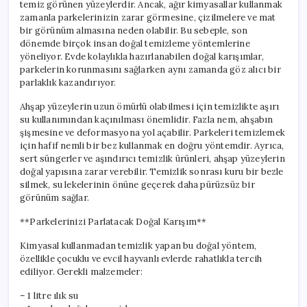
temiz görünen yüzeylerdir. Ancak, ağır kimyasallar kullanmak
zamanla parkelerinizin zarar görmesine, çizilmelere ve mat
bir görünüm almasına neden olabilir. Bu sebeple, son
dönemde birçok insan doğal temizleme yöntemlerine
yöneliyor. Evde kolaylıkla hazırlanabilen doğal karışımlar,
parkelerin korunmasını sağlarken aynı zamanda göz alıcı bir
parlaklık kazandırıyor.
Ahşap yüzeylerin uzun ömürlü olabilmesi için temizlikte aşırı
su kullanımından kaçınılması önemlidir. Fazla nem, ahşabın
şişmesine ve deformasyona yol açabilir. Parkeleri temizlemek
için hafif nemli bir bez kullanmak en doğru yöntemdir. Ayrıca,
sert süngerler ve aşındırıcı temizlik ürünleri, ahşap yüzeylerin
doğal yapısına zarar verebilir. Temizlik sonrası kuru bir bezle
silmek, su lekelerinin önüne geçerek daha pürüzsüz bir
görünüm sağlar.
**Parkelerinizi Parlatacak Doğal Karışım**
Kimyasal kullanmadan temizlik yapan bu doğal yöntem,
özellikle çocuklu ve evcil hayvanlı evlerde rahatlıkla tercih
ediliyor. Gerekli malzemeler:
– 1 litre ılık su