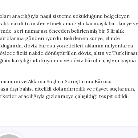
ları aracılığıyla nasıl sisteme sokulduğunu belgeleyen
liralık nakdi transfer etmek amacıyla karmaşık bir “kurye v
temde, seri numarası önceden belirlenmiş bir 5 liralık
ürolarına gönderiliyordu. Belirlenen kurye, elinde
sunduğunda, döviz bürosu yöneticileri aklanan milyonlarca
Böylece fiziki nakde dönüştürülen döviz, altın ve Türk lirası
iğinin karşılığında kuyumcu ve döviz büroları, işlem başına
nansmanı ve Aklama Suçları Soruşturma Bürosu
 dışı bahis, nitelikli dolandırıcılık ve rüşvet suçlarının,
ketler aracılığıyla gizlenmeye çalışıldığı tespit edildi.