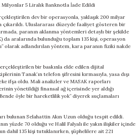
Milyonlar
5
ekleştirilen dev bir operasyonla, yaklaşık 200 milyar
Liralık
a çıkarıldı. Uluslararası düzeyde faaliyet gösteren bir
Banknotla
turmada, paranın aklanma yöntemleri detaylı bir şekilde
İade
Edildi
) da aralarında bulunduğu toplam 135 kişi, operasyon
için
” olarak adlandırılan yöntem, kara paranın fiziki nakde
çekleştirilen bir baskınla elde edilen dijital
iplerinin Tanak’ın telefon şifresini kırmasıyla, yasa dışı
beke ifşa oldu. Mali analizler ve MASAK raporları
inin yönetildiği finansal ağ içerisinde yer aldığı
“Bende öyle bir hareketlilik yok” diyerek suçlamaları
arı bulunan Selahattin Akın Uzun olduğu tespit edildi.
 yüzde 70 olduğu ve Halil Falyalı ile yakın ilişkiler içinde
dahil 135 kişi tutuklanırken, şüphelilere ait 221