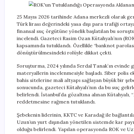
25 Mayıs 2026 tarihinde Adana merkezli olarak gerç
Türk lirası değerindeki yasa dışı para trafiği ortay
finansal suç örgütüne yönelik başlatılan bu soruş
incelendi. Gazeteci Rasim Ozan Kütahyalı’nın (ROK
kapsamında tutuklandı. Özellikle “banknot parolası
dönüştürülmesindeki rolüyle dikkat çekti.
Soruşturma, 2024 yılında Serdal Tanak’ın evinde ger
materyallerin incelenmesiyle başladı. Siber polis ek
bahis sitelerine mali altyapı sağlayan büyük bir şe
sonucunda, gazeteci Kütahyalı’nın da bu suç gelirler
belirlendi. İstanbul’da gözaltına alınan Kütahyalı, 
reddetmesine rağmen tutuklandı.
Şebekenin liderinin, KKTC ve Karadağ ile bağlantıl
Uzun’un yurt dışından yönetilen sistemde kar payının
olduğu belirlendi. Yapılan operasyonda ROK ve Uzun 