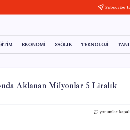
Subscribe t
ĞİTİM
EKONOMİ
SAĞLIK
TEKNOLOJİ
TANI
da Aklanan Milyonlar 5 Liralık
ROK’un
yorumlar kapal
Tutuklandığı
Operasyonda
Aklanan