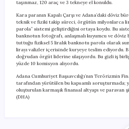
taşınmaz, 120 araç ve 3 tekneye el konuldu.
Kara paranın Kapalı Çarşı ve Adana’daki döviz büro
teknik ve fiziki takip süreci, örgütün milyonlarca 
parola” sistemi geliştirdiğini ortaya koydu. Bu sis
banknotun fotoğrafı, anlaşmalı kuyumcu ve döviz b
tuttuğu fiziksel 5 liralık banknotu parola olarak 
lirayı valizler içerisinde kuryeye teslim ediyordu. 
doğrudan örgüt liderine ulaşıyordu. Bu gizli iş birl
yüzde 10 komisyon alıyordu.
Adana Cumhuriyet Başsavcılığı’nın Terörizmin Fi
tarafından yürütülen bu kapsamlı soruşturmada; yasa
oluşturulan karmaşık finansal altyapı ve paravan şir
(DHA)