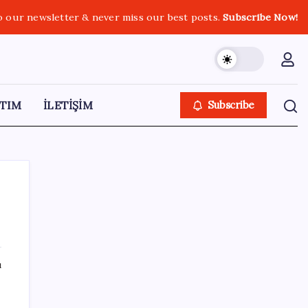
o our newsletter & never miss our best posts.
Subscribe Now!
TIM
İLETİŞİM
Subscribe
SON YAZILAR
ı
İYİ Parti’den ‘çerçeve yasa’ hamlesi:
Komisyon’dan canlı yayın açtı