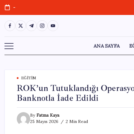
Skip
-
to
content
https://www.facebook.com/
https://twitter.com/
https://t.me/
https://www.instagram.com/
https://youtube.com/
ANA SAYFA
E
EĞITIM
ROK’un Tutuklandığı Operasyon
Banknotla İade Edildi
By
Fatma Kaya
25 Mayıs 2026
2 Min Read