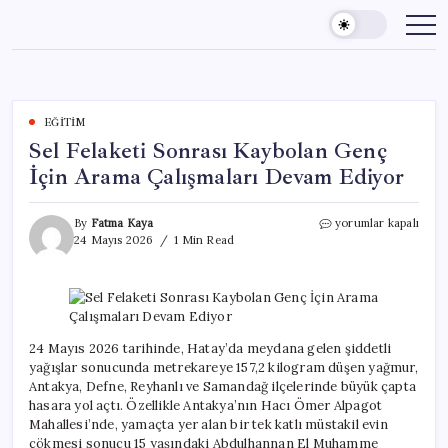
Skip
to
content
EĞITIM
Sel Felaketi Sonrası Kaybolan Genç
İçin Arama Çalışmaları Devam Ediyor
Sel
By
Fatma Kaya
yorumlar kapalı
Felaketi
24 Mayıs 2026
1 Min Read
Sonrası
Kaybolan
Genç
İçin
Arama
Çalışmaları
24 Mayıs 2026 tarihinde, Hatay’da meydana gelen şiddetli
Devam
yağışlar sonucunda metrekareye 157,2 kilogram düşen yağmur,
Ediyor
Antakya, Defne, Reyhanlı ve Samandağ ilçelerinde büyük çapta
için
hasara yol açtı. Özellikle Antakya’nın Hacı Ömer Alpagot
Mahallesi’nde, yamaçta yer alan bir tek katlı müstakil evin
çökmesi sonucu 15 yaşındaki Abdulhannan El Muhamme