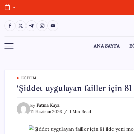
Skip
-
to
content
https://www.facebook.com/
https://twitter.com/
https://t.me/
https://www.instagram.com/
https://youtube.com/
ANA SAYFA
E
EĞITIM
‘Şiddet uygulayan failler için 81
By
Fatma Kaya
11 Haziran 2026
1 Min Read