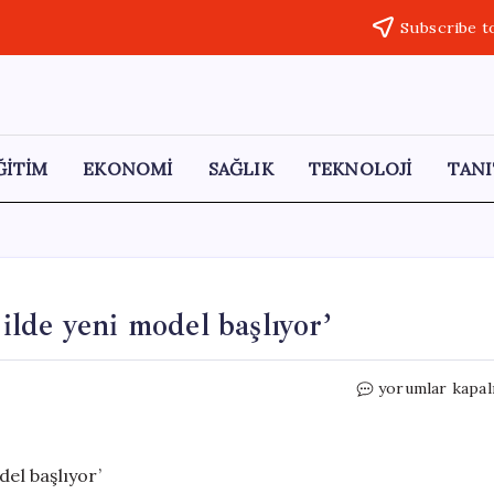
Subscribe t
ĞİTİM
EKONOMİ
SAĞLIK
TEKNOLOJİ
TANI
 ilde yeni model başlıyor’
‘Şiddet
yorumlar kapal
uygulayan
failler
için
81