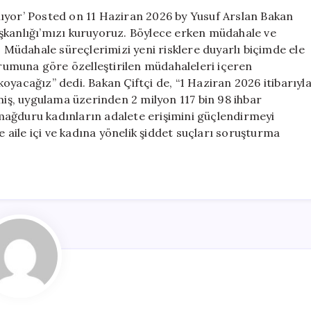
ilde
aşlıyor’ Posted on 11 Haziran 2026 by Yusuf Arslan Bakan
yeni
şkanlığı’mızı kuruyoruz. Böylece erken müdahale ve
model
üdahale süreçlerimizi yeni risklere duyarlı biçimde ele
başlıyor’
için
durumuna göre özelleştirilen müdahaleleri içeren
oyacağız” dedi. Bakan Çiftçi de, “1 Haziran 2026 itibarıyl
lmiş, uygulama üzerinden 2 milyon 117 bin 98 ihbar
t mağduru kadınların adalete erişimini güçlendirmeyi
aile içi ve kadına yönelik şiddet suçları soruşturma