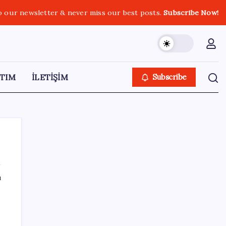
o our newsletter & never miss our best posts.
Subscribe Now!
TIM
İLETİŞİM
Subscribe
ı
SON YAZILAR
Gabar’da yeni rekor! Bakan Bayraktar:
Üretimin, istihdamın ve umudun adresi oldu