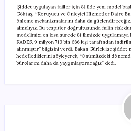
‘Şiddet uygulayan failler için 81 ilde yeni model b
Göktaş, “’Koruyucu ve Önleyici Hizmetler Daire Ba
önleme mekanizmalarını daha da güçlendireceğiz. M
almalıyız. Bu tespitler doğrultusunda failin risk 
modelimizi en kısa sürede 81 ilimizde uygulamaya k
KADES, 9 milyon 713 bin 686 kişi tarafından indiri
alınmıştır” bilgisini verdi. Bakan Gürlek ise şidde
hedeflediklerini söyleyerek, “Önümüzdeki dönemde 
bürolarını daha da yaygınlaştıracağız” dedi.