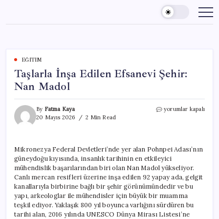
Skip
to
content
EĞITIM
Taşlarla İnşa Edilen Efsanevi Şehir:
Nan Madol
Taşlarla
By
Fatma Kaya
yorumlar kapalı
İnşa
20 Mayıs 2026
2 Min Read
Edilen
Efsanevi
Şehir:
Mikronezya Federal Devletleri’nde yer alan Pohnpei Adası’nın
Nan
güneydoğu kıyısında, insanlık tarihinin en etkileyici
Madol
için
mühendislik başarılarından biri olan Nan Madol yükseliyor.
Canlı mercan resifleri üzerine inşa edilen 92 yapay ada, gelgit
kanallarıyla birbirine bağlı bir şehir görünümündedir ve bu
yapı, arkeologlar ile mühendisler için büyük bir muamma
teşkil ediyor. Yaklaşık 800 yıl boyunca varlığını sürdüren bu
tarihi alan, 2016 yılında UNESCO Dünya Mirası Listesi’ne