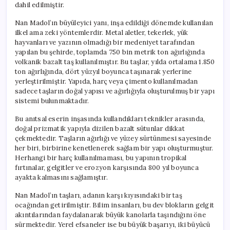
dahil edilmiştir.
Nan Madol’ın büyüleyici yanı, inşa edildiği dönemde kullanılan
ilkel ama zeki yöntemlerdir. Metal aletler, tekerlek, yük
hayvanları ve yazının olmadığı bir medeniyet tarafından
yapılan bu şehirde, toplamda 750 bin metrik ton ağırlığında
volkanik bazalt taş kullanılmıştır. Bu taşlar, yılda ortalama 1.850
ton ağırlığında, dört yüzyıl boyunca taşınarak yerlerine
yerleştirilmiştir. Yapıda, harç veya çimento kullanılmadan
sadece taşların doğal yapısı ve ağırlığıyla oluşturulmuş bir yapı
sistemi bulunmaktadır.
Bu anıtsal eserin inşasında kullandıkları teknikler arasında,
doğal prizmatik yapıyla dizilen bazalt sütunlar dikkat
çekmektedir. Taşların ağırlığı ve yüzey sürtünmesi sayesinde
her biri, birbirine kenetlenerek sağlam bir yapı oluşturmuştur.
Herhangi bir harç kullanılmaması, bu yapının tropikal
fırtınalar, gelgitler ve erozyon karşısında 800 yıl boyunca
ayakta kalmasını sağlamıştır.
Nan Madol’ın taşları, adanın karşı kıyısındaki bir taş
ocağından getirilmiştir. Bilim insanları, bu dev blokların gelgit
akıntılarından faydalanarak büyük kanolarla taşındığını öne
sürmektedir. Yerel efsaneler ise bu büyük başarıyı, iki büyücü