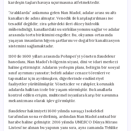
kardeşin taşları havaya uçurmasına atfetmektedir.
“Aralıklarda” anlamına gelen Nan Madol, adalar arası su altı
kanalları ile adını almıştır. Venedik ile karşılaştırılması ise
tesadüf değildir; zira şehirdeki ileri düzey hidrolik
mühendisliği, kanallardaki su sirkülasyonunu sağlar ve adalar
arasında tortu birikimini engeller. Bu, okyanus ortasında
yaşayan insanların hijyen şartlarını ve doğal bir kanalizasyon
sistemini sağlamaktadır.
1100 ile 1600 yılları arasında Pohnpei’yi yöneten Saudeleur
hanedanı, Nan Madol’ı bölgenin siyasi, dini ve idari merkezi
haline getirmiştir. Adaların yerleşim planı, belirgin bir sosyal
sınıf ayrımını yansıtır; belirli adalar cenaze törenleri ve
tapınaklar için ayrılmışken, diğerlerinde endüstriyel
faaliyetler yürütülmüştür. Yöneticiler ve rahipler, korunaklı
adalarda halktan izole bir yaşam sürmüştür. Bu kanallarla
kontrol edilen erişim, muhtemel isyanlara karşı bir savunma
mekanizması olarak işlev görmüştür.
Saudeleur hakimiyeti 1600 yılında savaşçı Isokelekel
tarafından sona erdirilmiş, ardından Nan Madol anıtsal bir
harabe haline gelmiştir. 2016 yılında UNESCO Dünya Mirası
Listesi’ne alınan bu yapının yanı sıra, aynı zamanda Tehlike