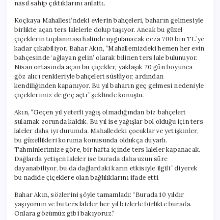
nasıl sahip çıktıklarını anlattı.
Koçkaya Mahallesi’ndeki evlerin bahçeleri, baharın gelmesiyle
birlikte açan ters lalelerle dolup taşıyor. Ancak bu güzel
çiçeklerin toplanması halinde uygulanacak ceza 700 bin TL’ye
kadar çıkabiliyor. Bahar Akın, “Mahallemizdeki hemen her evin
bahçesinde ‘ağlayan gelin’ olarak bilinen ters lale bulunuyor.
Nisan ortasında açan bu çiçekler, yaklaşık 20 gün boyunca
göz alıcı renkleriyle bahçeleri süslüyor, ardından
kendiliğinden kapanıyor. Bu yıl baharın geç gelmesi nedeniyle
çiçeklerimiz de geç açtı” şeklinde konuştu.
Akın, “Geçen yıl yeterli yağış olmadığından biz bahçeleri
sulamak zorunda kaldık. Bu yıl ise yağışlar bol olduğu için ters
laleler daha iyi durumda. Mahalledeki çocuklar ve yetişkinler,
bu güzellikleri koruma konusunda oldukça duyarlı.
Tahminlerimize göre, bir hafta içinde ters laleler kapanacak.
Dağlarda yetişen laleler ise burada daha uzun süre
dayanabiliyor, bu da dağlardaki karın etkisiyle ilgili” diyerek
bu nadide çiçeklere olan bağlılıklarını ifade etti.
Bahar Akın, sözlerini şöyle tamamladı: “Burada 10 yıldır
yaşıyorum ve bu ters laleler her yıl bizlerle birlikte burada.
Onlara gözümüz gibi bakıyoruz.”