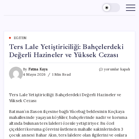
Skip
to
content
EĞITIM
Ters Lale Yetiştiriciliği: Bahçelerdeki
Değerli Hazineler ve Yüksek Cezası
Ters
By
Fatma Kaya
yorumlar kapalı
Lale
4 Mayıs 2026
1 Min Read
Yetiştiriciliği:
Bahçelerdeki
Değerli
Ters Lale Yetiştiriciliği: Bahçelerdeki Değerli Hazineler ve
Hazineler
Yüksek Cezası
ve
Yüksek
Batman’ın Sason ilçesine bağlı Yücebağ beldesinin Koçkaya
Cezası
için
mahallesinde yaşayan köylüler, bahçelerinde nadir ve koruma
altında bulunan ters laleleri özenle yetiştiriyor. Bu özel
çiçekleri koruma görevini üstlenen mahalle sakinlerinden 3
çocuk annesi Bahar Akın, ters lalelere olan ilgilerini ve onlara