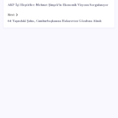
AKP İçi Eleştiriler: Mehmet Şimşek’in Ekonomik Vizyonu Sorgulanıyor
Next
64 Yaşındaki Şahıs, Cumhurbaşkanına Hakaretten Gözaltına Alındı
SON YAZILAR
Porsche yöneticisinden Volkswagen’e maliyetleri
hızla düşürme çağrısı
İYİ Parti’den ‘çerçeve yasa’ hamlesi: Komisyon’dan
canlı yayın açtı