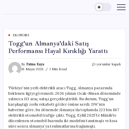
Skip
to
content
EKONOMI
Togg’un Almanya’daki Satış
Performansı Hayal Kırıklığı Yarattı
Togg’un
By
Fatma Kaya
yorumlar kapalı
Almanya’daki
16 Mayıs 2026
1 Min Read
Satış
Performansı
Hayal
Türkiye’nin yerli elektrikli aracı Togg, Almanya pazarında
Kırıklığı
beklenen ilgiyi göremedi. 2026 yılının Ocak-Nisan döneminde
Yarattı
için
yalnızca 113 araç satışı gerçekleştirildi. Bu durum, Togg’un
karşılaştığı zorlu rekabeti gözler önüne serdi. DW’nin
haberine göre, bu dönemde Almanya’da toplamda 223 bin 867
elektrikli otomobil trafiğe çıktı. Togg, Eylül 2025’te Münih’te
düzenlenen otomobil fuarında iki modelini tanıtmıştı ve kısa
süre sonra Almanya’ya teslimatlarına başlamıştı.