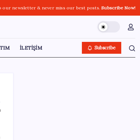
o our newsletter & never miss our best posts.
Subscribe Now!
TIM
İLETİŞİM
Subscribe
ı
SON YAZILAR
Veli Ağbaba’nın ağabeyi Hür Ağbaba
e
tutuklandı