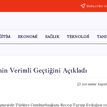
Subscribe t
ĞİTİM
EKONOMİ
SAĞLIK
TEKNOLOJİ
TANI
n Verimli Geçtiğini Açıkladı
Trump,
yorumlar kapal
Erdoğan
ile
Görüşmesinin
Verimli
üşmesiyle Türkiye Cumhurbaşkanı Recep Tayyip Erdoğan v