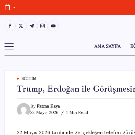
Skip
-
to
content
https://www.facebook.com/
https://twitter.com/
https://t.me/
https://www.instagram.com/
https://youtube.com/
ANA SAYFA
E
EĞITIM
Trump, Erdoğan ile Görüşmesini
By
Fatma Kaya
22 Mayıs 2026
1 Min Read
22 Mayıs 2026 tarihinde gerçekleşen telefon gör