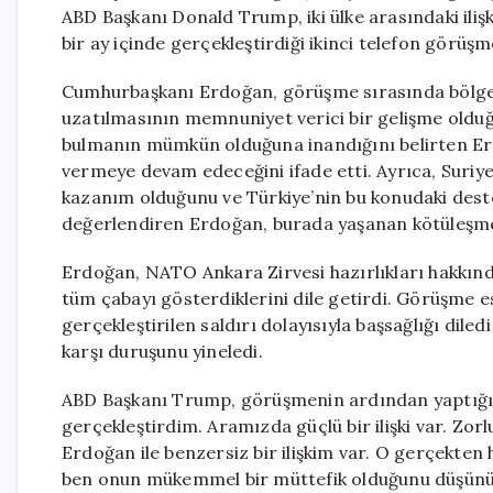
ABD Başkanı Donald Trump, iki ülke arasındaki ilişki
bir ay içinde gerçekleştirdiği ikinci telefon görüşm
Cumhurbaşkanı Erdoğan, görüşme sırasında bölge
uzatılmasının memnuniyet verici bir gelişme olduğ
bulmanın mümkün olduğuna inandığını belirten Erdo
vermeye devam edeceğini ifade etti. Ayrıca, Suriye
kazanım olduğunu ve Türkiye’nin bu konudaki dest
değerlendiren Erdoğan, burada yaşanan kötüleşmen
Erdoğan, NATO Ankara Zirvesi hazırlıkları hakkında 
tüm çabayı gösterdiklerini dile getirdi. Görüşme
gerçekleştirilen saldırı dolayısıyla başsağlığı dile
karşı duruşunu yineledi.
ABD Başkanı Trump, görüşmenin ardından yaptığı 
gerçekleştirdim. Aramızda güçlü bir ilişki var. Zor
Erdoğan ile benzersiz bir ilişkim var. O gerçekten 
ben onun mükemmel bir müttefik olduğunu düşünüyo