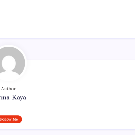
Author
tma Kaya
Follow Me