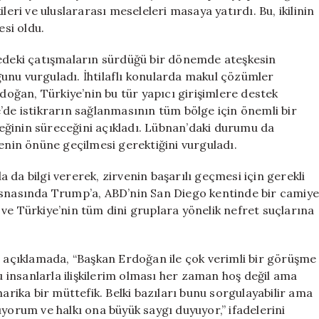
Geçtiğini
leri ve uluslararası meseleleri masaya yatırdı. Bu, ikilinin
Açıkladı
esi oldu.
için
deki çatışmaların sürdüğü bir dönemde ateşkesin
unu vurguladı. İhtilaflı konularda makul çözümler
ğan, Türkiye’nin bu tür yapıcı girişimlere destek
’de istikrarın sağlanmasının tüm bölge için önemli bir
eğinin süreceğini açıkladı. Lübnan’daki durumu da
in önüne geçilmesi gerektiğini vurguladı.
da bilgi vererek, zirvenin başarılı geçmesi için gerekli
 esnasında Trump’a, ABD’nin San Diego kentinde bir camiy
di ve Türkiye’nin tüm dini gruplara yönelik nefret suçlarına
açıklamada, “Başkan Erdoğan ile çok verimli bir görüşme
lu insanlarla ilişkilerim olması her zaman hoş değil ama
harika bir müttefik. Belki bazıları bunu sorgulayabilir ama
rum ve halkı ona büyük saygı duyuyor,” ifadelerini