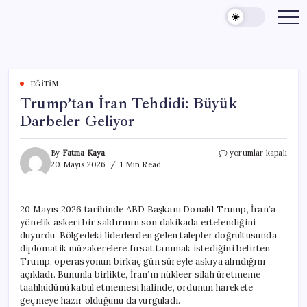
Skip
to
content
EĞITIM
Trump’tan İran Tehdidi: Büyük
Darbeler Geliyor
Trump’tan
By
Fatma Kaya
yorumlar kapalı
İran
20 Mayıs 2026
1 Min Read
Tehdidi:
Büyük
Darbeler
20 Mayıs 2026 tarihinde ABD Başkanı Donald Trump, İran’a
Geliyor
yönelik askeri bir saldırının son dakikada ertelendiğini
için
duyurdu. Bölgedeki liderlerden gelen talepler doğrultusunda,
diplomatik müzakerelere fırsat tanımak istediğini belirten
Trump, operasyonun birkaç gün süreyle askıya alındığını
açıkladı. Bununla birlikte, İran’ın nükleer silah üretmeme
taahhüdünü kabul etmemesi halinde, ordunun harekete
geçmeye hazır olduğunu da vurguladı.