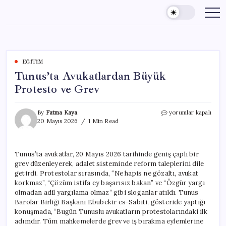
Skip
to
content
EĞITIM
Tunus’ta Avukatlardan Büyük
Protesto ve Grev
Tunus’ta
By
Fatma Kaya
yorumlar kapalı
Avukatlardan
20 Mayıs 2026
1 Min Read
Büyük
Protesto
ve
Tunus’ta avukatlar, 20 Mayıs 2026 tarihinde geniş çaplı bir
Grev
grev düzenleyerek, adalet sisteminde reform taleplerini dile
için
getirdi. Protestolar sırasında, “Ne hapis ne gözaltı, avukat
korkmaz”, “Çözüm istifa ey başarısız bakan” ve “Özgür yargı
olmadan adil yargılama olmaz” gibi sloganlar atıldı. Tunus
Barolar Birliği Başkanı Ebubekir es-Sabiti, gösteride yaptığı
konuşmada, “Bugün Tunuslu avukatların protestolarındaki ilk
adımdır. Tüm mahkemelerde grev ve iş bırakma eylemlerine