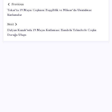
Previous
Tokat’ta 19 Mayıs Coşkusu: Başçiftlik ve Niksar’da Unutulmaz
Kutlamalar
Next
Dalyan Kanalı’nda 19 Mayıs Kutlaması: Bandolu Teknelerle Coşku
Doruğa Ulaştı
SON YAZILAR
Gabar’da yeni rekor! Bakan Bayraktar: Üretimin,
istihdamın ve umudun adresi oldu