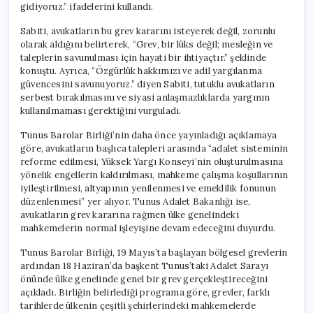
gidiyoruz.” ifadelerini kullandı.
Sabiti, avukatların bu grev kararını isteyerek değil, zorunlu
olarak aldığını belirterek, “Grev, bir lüks değil; mesleğin ve
taleplerin savunulması için hayati bir ihtiyaçtır.” şeklinde
konuştu. Ayrıca, “Özgürlük hakkımızı ve adil yargılanma
güvencesini savunuyoruz.” diyen Sabiti, tutuklu avukatların
serbest bırakılmasını ve siyasi anlaşmazlıklarda yargının
kullanılmaması gerektiğini vurguladı.
Tunus Barolar Birliği’nin daha önce yayınladığı açıklamaya
göre, avukatların başlıca talepleri arasında “adalet sisteminin
reforme edilmesi, Yüksek Yargı Konseyi’nin oluşturulmasına
yönelik engellerin kaldırılması, mahkeme çalışma koşullarının
iyileştirilmesi, altyapının yenilenmesi ve emeklilik fonunun
düzenlenmesi” yer alıyor. Tunus Adalet Bakanlığı ise,
avukatların grev kararına rağmen ülke genelindeki
mahkemelerin normal işleyişine devam edeceğini duyurdu.
Tunus Barolar Birliği, 19 Mayıs’ta başlayan bölgesel grevlerin
ardından 18 Haziran’da başkent Tunus’taki Adalet Sarayı
önünde ülke genelinde genel bir grev gerçekleştireceğini
açıkladı. Birliğin belirlediği programa göre, grevler, farklı
tarihlerde ülkenin çeşitli şehirlerindeki mahkemelerde