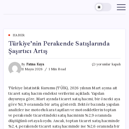
Skip
to
content
HABER
Türkiye’nin Perakende Satışlarında
Şaşırtıcı Artış
Türkiye’nin
By
Fatma Kaya
yorumlar kapalı
Perakende
11 Mayıs 2026
1 Min Read
Satışlarında
Şaşırtıcı
Artış
Türkiye İstatistik Kurumu (TÜİK), 2026 yılının Mart ayına ait
için
ticaret satış hacim endeksi verilerini açıkladı. Yapılan
duyuruya göre, Mart ayında ticaret satış hacmi, bir önceki aya
göre %1,9 oranında bir artış gösterdi. Sektör bazında yapılan
analizler ise motorlu kara taşıtları ve motosikletlerin toptan
ve perakende ticaretindeki satış hacminin %2,9 oranında
düştüğünü ortaya koydu. Ancak, toptan ticaret satış hacminde
%2,4, perakende ticaret satış hacminde ise %2,6 oranında bir