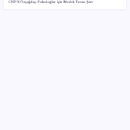
CHP’li Özçağdaş: Psikologlar için Meslek Yasası Şart
SON YAZILAR
Gabar’da yeni rekor! Bakan Bayraktar: Üretimin,
istihdamın ve umudun adresi oldu
7 milyon yatırımcı borsada yem oldu
Windows’taki Görev Yöneticisi macOS’e Geldi
Motorin yeniden 80 TL’nin üzerinde
Avrupa Birliği, ChatGPT ve Roblox için daha sıkı
denetimlere hazırlanıyor