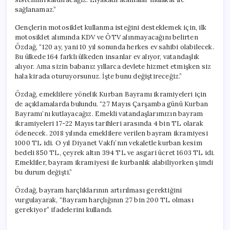
sağlanamaz.”
Gençlerin motosiklet kullanma isteğini desteklemek için, ilk
motosiklet alımında KDV ve ÖTV alınmayacağını belirten
Özdağ, “120 ay, yani 10 yıl sonunda herkes ev sahibi olabilecek.
Bu ülkede 164 farklı ülkeden insanlar ev alıyor, vatandaşlık
alıyor. Ama sizin babanız yıllarca devlete hizmet etmişken siz
hala kirada oturuyorsunuz. İşte bunu değiştireceğiz.”
Özdağ, emeklilere yönelik Kurban Bayramı ikramiyeleri için
de açıklamalarda bulundu. “27 Mayıs Çarşamba günü Kurban
Bayramı’nı kutlayacağız. Emekli vatandaşlarımızın bayram
ikramiyeleri 17-22 Mayıs tarihleri arasında 4 bin TL olarak
ödenecek. 2018 yılında emeklilere verilen bayram ikramiyesi
1000 TL idi. O yıl Diyanet Vakfı’nın vekaletle kurban kesim
bedeli 850 TL, çeyrek altın 394 TL ve asgari ücret 1603 TL idi.
Emekliler, bayram ikramiyesi ile kurbanlık alabiliyorken şimdi
bu durum değişti.”
Özdağ, bayram harçlıklarının artırılması gerektiğini
vurgulayarak, “Bayram harçlığının 27 bin 200 TL olması
gerekiyor” ifadelerini kullandı.