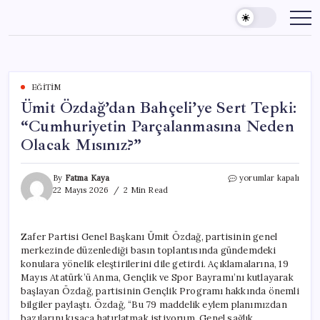
Skip
to
content
EĞITIM
Ümit Özdağ’dan Bahçeli’ye Sert Tepki:
“Cumhuriyetin Parçalanmasına Neden
Olacak Mısınız?”
Ümit
By
Fatma Kaya
yorumlar kapalı
Özdağ’dan
22 Mayıs 2026
2 Min Read
Bahçeli’ye
Sert
Tepki:
Zafer Partisi Genel Başkanı Ümit Özdağ, partisinin genel
“Cumhuriyetin
merkezinde düzenlediği basın toplantısında gündemdeki
Parçalanmasına
Neden
konulara yönelik eleştirilerini dile getirdi. Açıklamalarına, 19
Olacak
Mayıs Atatürk’ü Anma, Gençlik ve Spor Bayramı’nı kutlayarak
Mısınız?”
başlayan Özdağ, partisinin Gençlik Programı hakkında önemli
için
bilgiler paylaştı. Özdağ, “Bu 79 maddelik eylem planımızdan
bazılarını kısaca hatırlatmak istiyorum. Genel sağlık