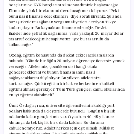
borçlarını ve KYK borçlarını silme vaadimizle başlayacağız.
Elimizde yıkık bir ekonomi devralacağımızı biliyoruz. ‘Peki,
bunu nasıl finanse edeceksiniz?’ diye sorabilirsiniz. Şu anda
bazı şirketlere sağlanan vergi muafiyetleri 3 trilyon TL’ye
kadar çıkıyor. Bu kaynaktan finanse edeceğiz. Devlet
ihalelerinde şeffaflık sağlanırsa, yılda yaklaşık 20 milyar dolar
tasarruf edileceğini hesaplıyoruz; işte bu tasarrufu da
kullanacağız.”
Özdağ, eğitim konusunda da dikkat çekici açıklamalarda
bulundu. “Günde bir öğün 20 milyon öğrenciye ücretsiz yemek
vereceğiz. Aileleriniz, çocukken sizi hangi okula
göndereceklerini ve bunun finansmanını nasıl
sağlayacaklarını düşünüyor. Bu yükten ailelerinizi
kurtaracağız. Çünkü eğitim bir hak ve herkesin en kaliteli
eğitimi alması gerekiyor. Tüm Türk gençleri kamu okullarında
en iyi eğitimi alabilmeli.”
Ümit Özdağ ayrıca, üniversite öğrencilerinin kaldığı yurt
odaları hakkında da eleştirilerde bulundu. “Bugün 8 kişilik
odalarda kalan gençlerimiz var. Oysa ben 40-45 yıl önce
Almanya’da tek kişilik bir odada kaldım. Bu durumu
kabullenemiyoruz. Adalet herkes için eşit olmalı. Mülakat
sistemini kaldıracağız. Liyakatli atamalar mülakat ile