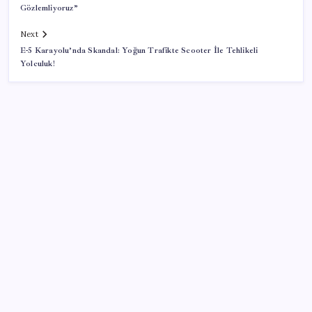
Gözlemliyoruz”
Next
E-5 Karayolu’nda Skandal: Yoğun Trafikte Scooter İle Tehlikeli
Yolculuk!
SON YAZILAR
Halkbank, ikincil halka arz süreci başlattı
Porsche yöneticisinden Volkswagen’e maliyetleri
hızla düşürme çağrısı
İYİ Parti’den ‘çerçeve yasa’ hamlesi: Komisyon’dan