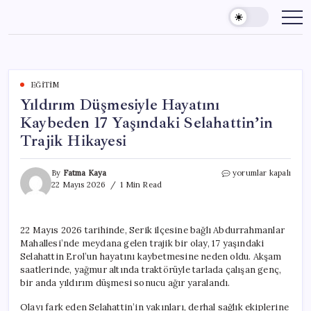
Skip
to
content
EĞITIM
Yıldırım Düşmesiyle Hayatını
Kaybeden 17 Yaşındaki Selahattin’in
Trajik Hikayesi
Yıldırım
By
Fatma Kaya
yorumlar kapalı
Düşmesiyle
22 Mayıs 2026
1 Min Read
Hayatını
Kaybeden
17
22 Mayıs 2026 tarihinde, Serik ilçesine bağlı Abdurrahmanlar
Yaşındaki
Mahallesi’nde meydana gelen trajik bir olay, 17 yaşındaki
Selahattin’in
Trajik
Selahattin Erol’un hayatını kaybetmesine neden oldu. Akşam
Hikayesi
saatlerinde, yağmur altında traktörüyle tarlada çalışan genç,
için
bir anda yıldırım düşmesi sonucu ağır yaralandı.
Olayı fark eden Selahattin’in yakınları, derhal sağlık ekiplerine