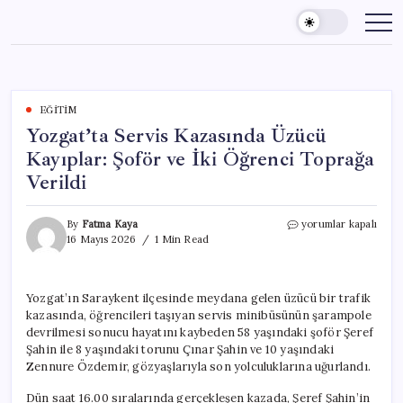
Skip
to
content
EĞITIM
Yozgat’ta Servis Kazasında Üzücü
Kayıplar: Şoför ve İki Öğrenci Toprağa
Verildi
Yozgat’ta
By
Fatma Kaya
yorumlar kapalı
Servis
16 Mayıs 2026
1 Min Read
Kazasında
Üzücü
Kayıplar:
Yozgat’ın Saraykent ilçesinde meydana gelen üzücü bir trafik
Şoför
kazasında, öğrencileri taşıyan servis minibüsünün şarampole
ve
İki
devrilmesi sonucu hayatını kaybeden 58 yaşındaki şoför Şeref
Öğrenci
Şahin ile 8 yaşındaki torunu Çınar Şahin ve 10 yaşındaki
Toprağa
Zennure Özdemir, gözyaşlarıyla son yolculuklarına uğurlandı.
Verildi
için
Dün saat 16.00 sıralarında gerçekleşen kazada, Şeref Şahin’in