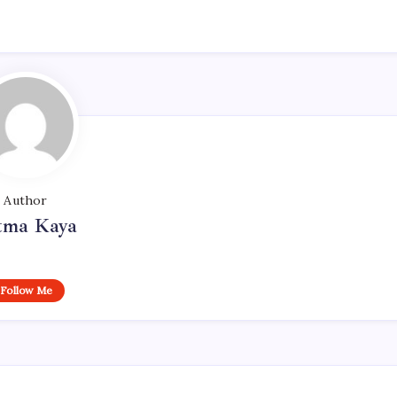
Author
tma Kaya
Follow Me