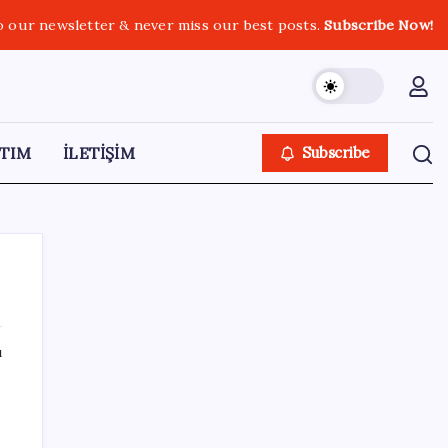
o our newsletter & never miss our best posts.
Subscribe Now!
TIM
İLETİŞİM
Subscribe
ı
SON YAZILAR
Yapay zekada dengeleri değiştirecek hamle
Çin’den geldi