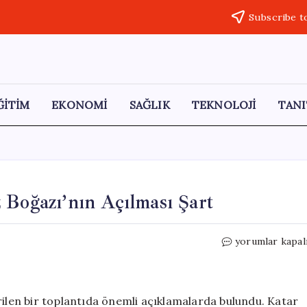
Subscribe t
ĞİTİM
EKONOMİ
SAĞLIK
TEKNOLOJİ
TANI
 Boğazı’nın Açılması Şart
Dışişleri
yorumlar kapal
Bakanı
Fidan:
Hürmüz
Boğazı’nın
rilen bir toplantıda önemli açıklamalarda bulundu. Katar