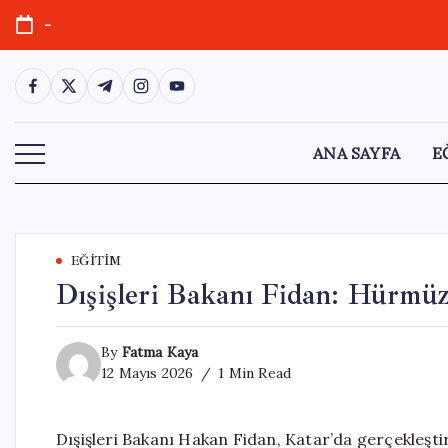
Skip
-
to
content
https://www.facebook.com/
https://twitter.com/
https://t.me/
https://www.instagram.com/
https://youtube.com/
ANA SAYFA
E
EĞITIM
Dışişleri Bakanı Fidan: Hürmüz
By
Fatma Kaya
12 Mayıs 2026
1 Min Read
Dışişleri Bakanı Hakan Fidan, Katar’da gerçekleşti