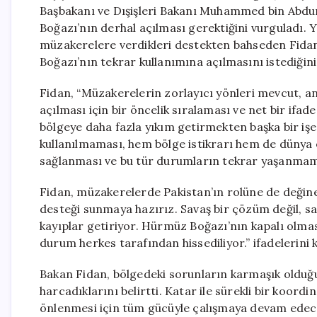
Başbakanı ve Dışişleri Bakanı Muhammed bin Abdur
Boğazı’nın derhal açılması gerektiğini vurguladı. Y
müzakerelere verdikleri destekten bahseden Fidan
Boğazı’nın tekrar kullanımına açılmasını istediğini 
Fidan, “Müzakerelerin zorlayıcı yönleri mevcut, a
açılması için bir öncelik sıralaması ve net bir ifa
bölgeye daha fazla yıkım getirmekten başka bir iş
kullanılmaması, hem bölge istikrarı hem de dünya e
sağlanması ve bu tür durumların tekrar yaşanmamas
Fidan, müzakerelerde Pakistan’ın rolüne de değine
desteği sunmaya hazırız. Savaş bir çözüm değil, s
kayıplar getiriyor. Hürmüz Boğazı’nın kapalı olma
durum herkes tarafından hissediliyor.” ifadelerini k
Bakan Fidan, bölgedeki sorunların karmaşık olduğ
harcadıklarını belirtti. Katar ile sürekli bir koord
önlenmesi için tüm gücüyle çalışmaya devam edeceğ