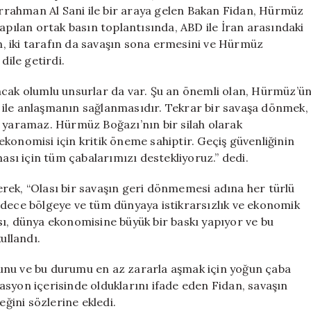
Açılması
rahman Al Sani ile bir araya gelen Bakan Fidan, Hürmüz
Şart
apılan ortak basın toplantısında, ABD ile İran arasındaki
için
, iki tarafın da savaşın sona ermesini ve Hürmüz
dile getirdi.
ncak olumlu unsurlar da var. Şu an önemli olan, Hürmüz’ü
de ile anlaşmanın sağlanmasıdır. Tekrar bir savaşa dönmek,
e yaramaz. Hürmüz Boğazı’nın bir silah olarak
konomisi için kritik öneme sahiptir. Geçiş güvenliğinin
ı için tüm çabalarımızı destekliyoruz.” dedi.
rek, “Olası bir savaşın geri dönmemesi adına her türlü
adece bölgeye ve tüm dünyaya istikrarsızlık ve ekonomik
sı, dünya ekonomisine büyük bir baskı yapıyor ve bu
ullandı.
unu ve bu durumu en az zararla aşmak için yoğun çaba
inasyon içerisinde olduklarını ifade eden Fidan, savaşın
ini sözlerine ekledi.