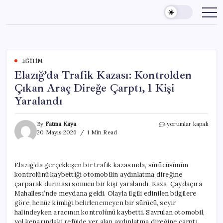
Skip
to
content
EĞITIM
Elazığ’da Trafik Kazası: Kontrolden
Çıkan Araç Direğe Çarptı, 1 Kişi
Yaralandı
Elazığ’da
By
Fatma Kaya
yorumlar kapalı
Trafik
20 Mayıs 2026
1 Min Read
Kazası:
Kontrolden
Çıkan
Elazığ’da gerçekleşen bir trafik kazasında, sürücüsünün
Araç
kontrolünü kaybettiği otomobilin aydınlatma direğine
Direğe
Çarptı,
çarparak durması sonucu bir kişi yaralandı. Kaza, Çaydaçıra
1
Mahallesi’nde meydana geldi. Olayla ilgili edinilen bilgilere
Kişi
göre, henüz kimliği belirlenemeyen bir sürücü, seyir
Yaralandı
halindeyken aracının kontrolünü kaybetti. Savrulan otomobil,
için
yol kenarındaki refüjde yer alan aydınlatma direğine çarptı.