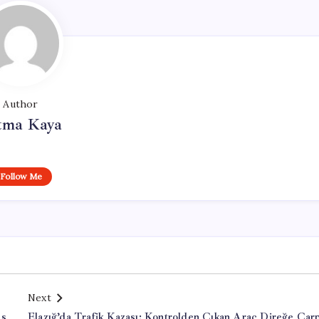
Author
tma Kaya
Follow Me
Next
as
Elazığ’da Trafik Kazası: Kontrolden Çıkan Araç Direğe Çarp