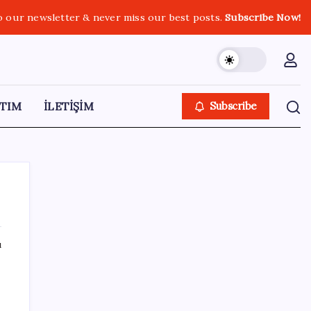
o our newsletter & never miss our best posts.
Subscribe Now!
TIM
İLETİŞİM
Subscribe
ı
SON YAZILAR
Gabar’da yeni rekor! Bakan Bayraktar:
Üretimin, istihdamın ve umudun adresi oldu