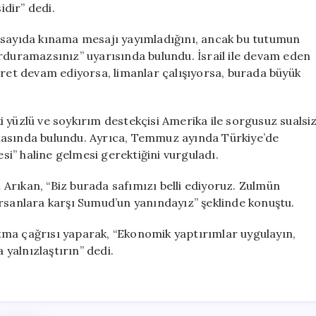
idir” dedi.
k sayıda kınama mesajı yayımladığını, ancak bu tutumun
urduramazsınız” uyarısında bulundu. İsrail ile devam eden
ticaret devam ediyorsa, limanlar çalışıyorsa, burada büyük
iki yüzlü ve soykırım destekçisi Amerika ile sorgusuz sualsi
masında bulundu. Ayrıca, Temmuz ayında Türkiye’de
i” haline gelmesi gerektiğini vurguladı.
n Arıkan, “Biz burada safımızı belli ediyoruz. Zulmün
orsanlara karşı Sumud’un yanındayız” şeklinde konuştu.
tma çağrısı yaparak, “Ekonomik yaptırımlar uygulayın,
 yalnızlaştırın” dedi.