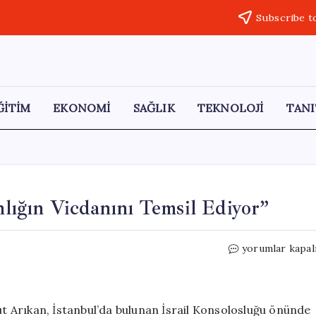
Subscribe t
ĞİTİM
EKONOMİ
SAĞLIK
TEKNOLOJİ
TANI
ığın Vicdanını Temsil Ediyor”
Mahmut
yorumlar kapal
Arıkan:
“Sumud,
İnsanlığın
Vicdanını
 Arıkan, İstanbul’da bulunan İsrail Konsolosluğu önünde