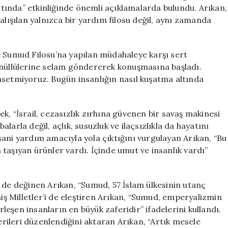
Temsil
ında” etkinliğinde önemli açıklamalarda bulundu. Arıkan,
Ediyor”
şılan yalnızca bir yardım filosu değil, aynı zamanda
için
 ve Sumud Filosu’na yapılan müdahaleye karşı sert
önüllülerine selam göndererek konuşmasına başladı.
hsetmiyoruz. Bugün insanlığın nasıl kuşatma altında
rek, “İsrail, cezasızlık zırhına güvenen bir savaş makinesi
arla değil, açlık, susuzluk ve ilaçsızlıkla da hayatını
ani yardım amacıyla yola çıktığını vurgulayan Arıkan, “Bu
taşıyan ürünler vardı. İçinde umut ve insanlık vardı”
 de değinen Arıkan, “Sumud, 57 İslam ülkesinin utanç
 Milletler’i de eleştiren Arıkan, “Sumud, emperyalizmin
rleşen insanların en büyük zaferidir” ifadelerini kullandı.
terileri düzenlendiğini aktaran Arıkan, “Artık mesele