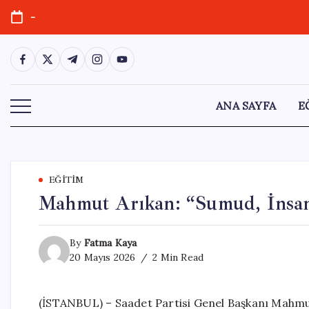
Skip
-
to
content
https://www.facebook.com/
https://twitter.com/
https://t.me/
https://www.instagram.com/
https://youtube.com/
ANA SAYFA
E
EĞITIM
Mahmut Arıkan: “Sumud, İnsanl
By
Fatma Kaya
20 Mayıs 2026
2 Min Read
(İSTANBUL) – Saadet Partisi Genel Başkanı Mahmut