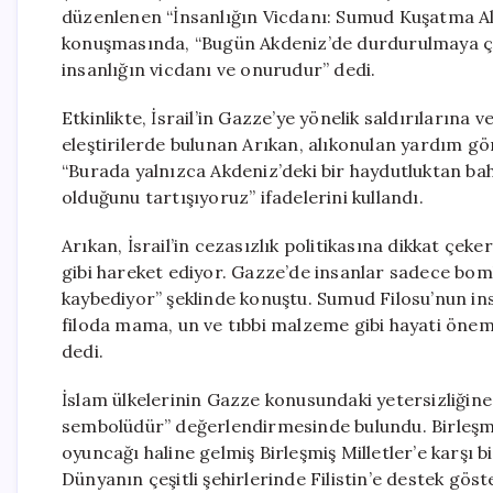
düzenlenen “İnsanlığın Vicdanı: Sumud Kuşatma Alt
konuşmasında, “Bugün Akdeniz’de durdurulmaya çalı
insanlığın vicdanı ve onurudur” dedi.
Etkinlikte, İsrail’in Gazze’ye yönelik saldırılarına
eleştirilerde bulunan Arıkan, alıkonulan yardım g
“Burada yalnızca Akdeniz’deki bir haydutluktan ba
olduğunu tartışıyoruz” ifadelerini kullandı.
Arıkan, İsrail’in cezasızlık politikasına dikkat çeke
gibi hareket ediyor. Gazze’de insanlar sadece bombal
kaybediyor” şeklinde konuştu. Sumud Filosu’nun ins
filoda mama, un ve tıbbi malzeme gibi hayati önem 
dedi.
İslam ülkelerinin Gazze konusundaki yetersizliğine
sembolüdür” değerlendirmesinde bulundu. Birleşmiş
oyuncağı haline gelmiş Birleşmiş Milletler’e karşı bi
Dünyanın çeşitli şehirlerinde Filistin’e destek gös