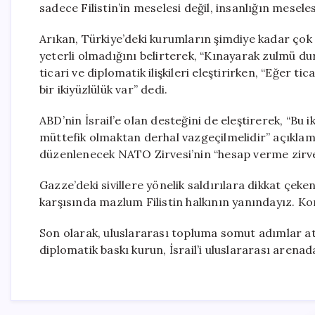
sadece Filistin’in meselesi değil, insanlığın meseles
Arıkan, Türkiye’deki kurumların şimdiye kadar ço
yeterli olmadığını belirterek, “Kınayarak zulmü d
ticari ve diplomatik ilişkileri eleştirirken, “Eğer 
bir ikiyüzlülük var” dedi.
ABD’nin İsrail’e olan desteğini de eleştirerek, “Bu 
müttefik olmaktan derhal vazgeçilmelidir” açıkla
düzenlenecek NATO Zirvesi’nin “hesap verme zirves
Gazze’deki sivillere yönelik saldırılara dikkat çeke
karşısında mazlum Filistin halkının yanındayız. K
Son olarak, uluslararası topluma somut adımlar a
diplomatik baskı kurun, İsrail’i uluslararası arenada