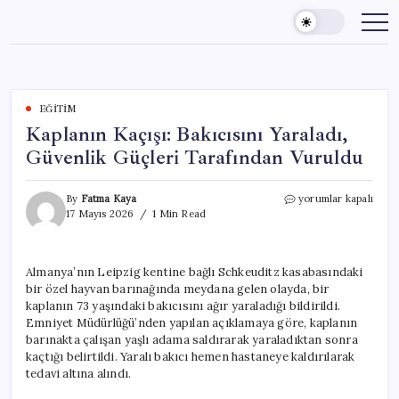
Skip
to
content
EĞITIM
Kaplanın Kaçışı: Bakıcısını Yaraladı,
Güvenlik Güçleri Tarafından Vuruldu
Kaplanın
By
Fatma Kaya
yorumlar kapalı
Kaçışı:
17 Mayıs 2026
1 Min Read
Bakıcısını
Yaraladı,
Güvenlik
Almanya’nın Leipzig kentine bağlı Schkeuditz kasabasındaki
Güçleri
bir özel hayvan barınağında meydana gelen olayda, bir
Tarafından
Vuruldu
kaplanın 73 yaşındaki bakıcısını ağır yaraladığı bildirildi.
için
Emniyet Müdürlüğü’nden yapılan açıklamaya göre, kaplanın
barınakta çalışan yaşlı adama saldırarak yaraladıktan sonra
kaçtığı belirtildi. Yaralı bakıcı hemen hastaneye kaldırılarak
tedavi altına alındı.