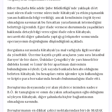
Siber Suçlarla Mücadele Şube Müdürlüğü’nde yaklaşık dört
saat süren ifade verme sürecinde Kütahyalı’ya etkin pişmanlık
yasası hakkında bilgi verildiği, ancak kendisinin örgüt üyesi
olmadığını savunarak bu fırsattan yararlanmak istemediğini
belirttiği öğrenildi. Eğer ifade vermesi durumunda yaşadıkları
hakkında detaylı bilgi vereceğini ifade eden Kütahyalı,
nezaretteki diğer şahıslarla yaptığı görüşmeler sonucunda
operasyonun doğruluğunu düşündüğünü açıkladı.
Sorgulama sırasında Kütahyalı’ya mal varlığıyla ilgili sorular
da yöneltildi. Üzerine kayıtlı çeşitli araçların yanı sıra İstanbul
Sarıyer’de bir daire, Üsküdar Çengelköy’de yarı hisseli bir
dubleks konut ve İzmir’de bir apartman dairesinin
bulunduğunu söyledi. Çok sayıda bankada hesabı olduğunu
belirten Kütahyalı, bu hesapları rutin işlemler için kullandığını
ve kripto para borsalarında hesabı bulunmadığını ifade etti.
Soruşturma dosyasında yer alan yüzlerce isimden sadece
B.Ö. ile tanıştığını ve onun da yakın arkadaşının oğlu olduğunu
söyleyen Kütahyalı, diğer şahıslarla hiçbir bağlantısının
olmadığını savundu.
Soruşturmanın en dikkat çekici noktalarından biri de MASAK