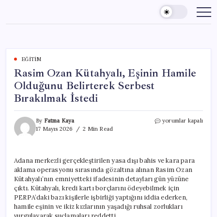
Skip
to
content
EĞITIM
Rasim Ozan Kütahyalı, Eşinin Hamile
Olduğunu Belirterek Serbest
Bırakılmak İstedi
Rasim
By
Fatma Kaya
yorumlar kapalı
Ozan
17 Mayıs 2026
2 Min Read
Kütahyalı,
Eşinin
Hamile
Adana merkezli gerçekleştirilen yasa dışı bahis ve kara para
Olduğunu
aklama operasyonu sırasında gözaltına alınan Rasim Ozan
Belirterek
Serbest
Kütahyalı’nın emniyetteki ifadesinin detayları gün yüzüne
Bırakılmak
çıktı. Kütahyalı, kredi kartı borçlarını ödeyebilmek için
İstedi
PERPA’daki bazı kişilerle işbirliği yaptığını iddia ederken,
için
hamile eşinin ve ikiz kızlarının yaşadığı ruhsal zorlukları
vurgulayarak suçlamaları reddetti.