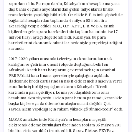
raporları oldu. Bu raporlarda, Kütahyalı’nın hesaplarına yasa
dışı bahis organizasyonlarından gelen milyonlarca liralık
transferlerin yapıldığı bildirildi. Özellikle B.E. isimli şüpheli ile
bağlantılı hesaplardan toplamda 4 milyon 684 bin lira
aktarıldığı tespit edildi. M.G., G.Y., A.Y.T., L.B. ve B.A. isimli
kişilerden gelen para hareketlerinin toplam hacminin ise 17
milyon lirayı aştığı değerlendirildi. Kütahyalı, bu para
hareketlerini ekonomik sıkıntılar nedeniyle gerçekleştirdiğini
savundu.
2017-2020 yılları arasında televizyon ekranlarından uzak
kaldığını ve gelirinin önemli ölçüde düştüğünü belirten
Kütahyalı, kredi kartı borçlarını çevirebilmek için İstanbul
PERPA’daki bazı finans çevreleriyle çalıştığını açıkladı.
İfadesinde kredi kartlarından nakit elde etmek amacıyla yerel
esnaflarla iş birliği yaptığını aktaran Kütahyalı, “Kredi
kartımdan para çekiliyor, komisyon düşüldükten sonra
hesabıma aktarılıyordu. Gelen para benim paramdı, kesinlikle
başka kişilere ya da ödeme kuruluşlarına ait değildi. Çok
sayıda işlem yapıldığı için rakam yüksek görünmektedir” dedi.
MASAK analizlerinde Kütahyalı’nın hesaplarına çeşitli
elektronik ödeme kuruluşları üzerinden toplam 35 milyon 201
bin lira giriş yapıldığı tespit edildi. Sipay, Elekse, FZYPay,