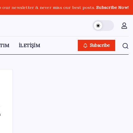
o our newsletter & never miss our best posts.
Subscribe Now!
TIM
İLETİŞİM
Subscribe
SON YAZILAR
ı
2026 YÖKDİL/2 ne zaman, saat kaçta?
YÖKDİL/2 sınavı kaç dakika, kaç soru?