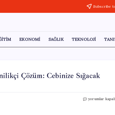
Subscribe t
ĞİTİM
EKONOMİ
SAĞLIK
TEKNOLOJİ
TANI
nilikçi Çözüm: Cebinize Sığacak
Sony’den
yorumlar kapal
Sıcak
Havalar
İçin