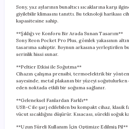
Sony, yaz aylarının bunaltıcı sıcaklarına karşı ilgin
giyilebilir klimasını tanıttı. Bu teknoloji harikası 
kapasitesine sahip.
**Şıklığı ve Konforu Bir Arada Sunan Tasarım**
Sony Reon Pocket Pro Plus, gömlek yakasının altın
tasarıma sahiptir. Boynun arkasına yerleştirilen 
serinlik hissi sunar.
**Peltier Etkisi ile Soğutma**
Cihazın çalışma prensibi, termoelektrik bir yöntem
sayesinde, metal plakanın bir yüzeyi soğutulurken d
eden noktada etkili bir soğuma sağlanır.
**Geleneksel Fanlardan Farklı**
USB-C ile şarj edilebilen bu kompakt cihaz, klasik 
vücut sıcaklığını düşürür. Kısacası, sürekli soğuk k
**Uzun Süreli Kullanım İçin Optimize Edilmiş Pil**