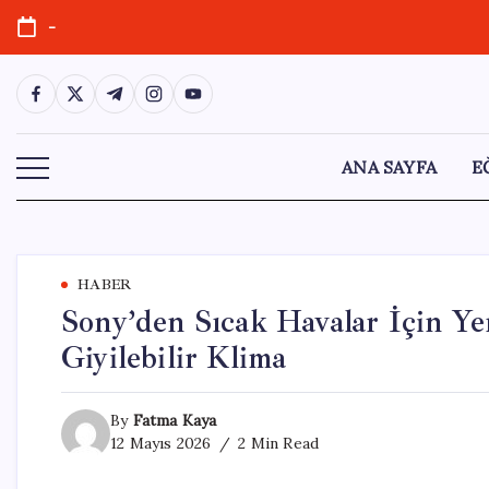
Skip
-
to
content
https://www.facebook.com/
https://twitter.com/
https://t.me/
https://www.instagram.com/
https://youtube.com/
ANA SAYFA
E
HABER
Sony’den Sıcak Havalar İçin Ye
Giyilebilir Klima
By
Fatma Kaya
12 Mayıs 2026
2 Min Read