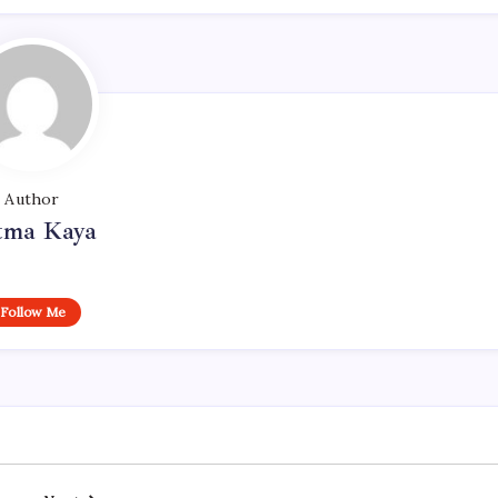
Author
tma Kaya
Follow Me