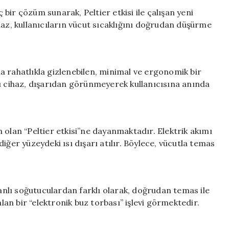
Yenilikçi
ç bir çözüm sunarak, Peltier etkisi ile çalışan yeni
Çözüm:
cihaz, kullanıcıların vücut sıcaklığını doğrudan düşürme
Cebinize
Sığacak
Giyilebilir
Klima
a rahatlıkla gizlenebilen, minimal ve ergonomik bir
için
bu cihaz, dışarıdan görünmeyerek kullanıcısına anında
 olan “Peltier etkisi”ne dayanmaktadır. Elektrik akımı
iğer yüzeydeki ısı dışarı atılır. Böylece, vücutla temas
fanlı soğutuculardan farklı olarak, doğrudan temas ile
alan bir “elektronik buz torbası” işlevi görmektedir.