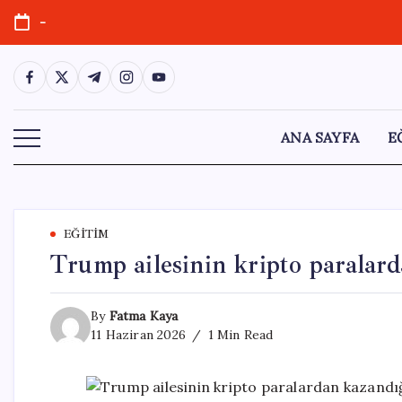
Skip
-
to
content
https://www.facebook.com/
https://twitter.com/
https://t.me/
https://www.instagram.com/
https://youtube.com/
ANA SAYFA
E
EĞITIM
Trump ailesinin kripto paralar
By
Fatma Kaya
11 Haziran 2026
1 Min Read