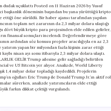
rakam
m dudak uçuklattı Posted on 11 Haziran 2026 by Yusuf
dudak
nci başkanlık döneminin başından bu yana yürüttüğü kripto
uçuklattı
e ettiği öne sürüldü. Bir haber ajansı tarafından yapılan
için
mcının toplam net zararının da 2,3 milyar dolara ulaştığı
uğu dört büyük kripto para projesinden elde edilen gelirler,
ların finansal sonuçları incelendi. Değerlendirmeye göre
ının ardından söz konusu projeler aracılığıyla en az 2,3
 yatırım yapan bir milyondan fazla kişinin zarar ettiği
 kaybı nisan ayı sonu itibarıyla 2,3 milyar dolara ulaştı.
K GELİR Trump ailesine gelir sağladığı belirtilen
cial ve US Bitcoin yer alıyor. Analizde, World Liberty
şık 1,4 milyar dolar topladığı kaydedildi. Projelerin
p’ın oğulları Eric Trump ile Donald Trump Jr.’ın aktif rol
tışmalar sürerken, analizde yatırımcıların elde ettiği
üyük farkın dikkat çektiği vurgulandı.