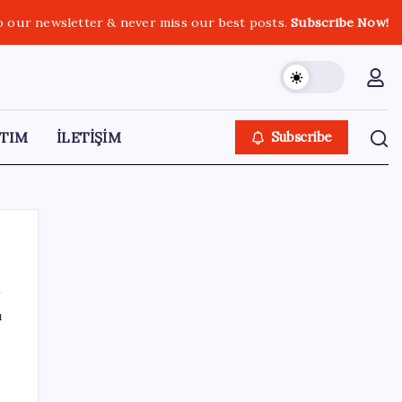
o our newsletter & never miss our best posts.
Subscribe Now!
TIM
İLETİŞİM
Subscribe
ı
SON YAZILAR
Veli Ağbaba’nın ağabeyi Hür Ağbaba
tutuklandı