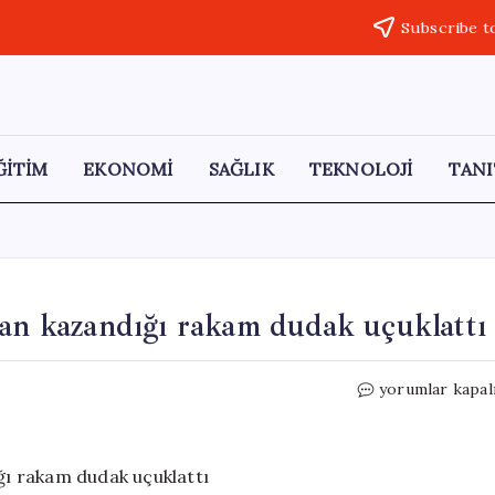
Subscribe t
ĞİTİM
EKONOMİ
SAĞLIK
TEKNOLOJİ
TANI
dan kazandığı rakam dudak uçuklattı
Trump
yorumlar kapal
ailesinin
kripto
paralardan
kazandığı