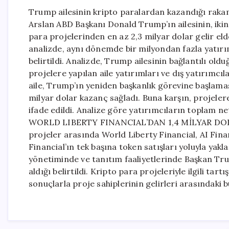
Trump ailesinin kripto paralardan kazandığı raka
Arslan ABD Başkanı Donald Trump’ın ailesinin, iki
para projelerinden en az 2,3 milyar dolar gelir eld
analizde, aynı dönemde bir milyondan fazla yatırı
belirtildi. Analizde, Trump ailesinin bağlantılı old
projelere yapılan aile yatırımları ve dış yatırımcı
aile, Trump’ın yeniden başkanlık görevine başlamas
milyar dolar kazanç sağladı. Buna karşın, projelere
ifade edildi. Analize göre yatırımcıların toplam net
WORLD LIBERTY FINANCIAL’DAN 1,4 MİLYAR DOLARLI
projeler arasında World Liberty Financial, AI Finan
Financial’ın tek başına token satışları yoluyla yakla
yönetiminde ve tanıtım faaliyetlerinde Başkan Trum
aldığı belirtildi. Kripto para projeleriyle ilgili tar
sonuçlarla proje sahiplerinin gelirleri arasındaki b