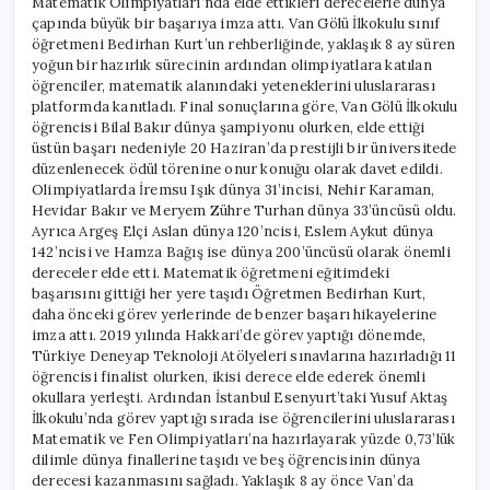
Matematik Olimpiyatları’nda elde ettikleri derecelerle dünya
çapında büyük bir başarıya imza attı. Van Gölü İlkokulu sınıf
öğretmeni Bedirhan Kurt’un rehberliğinde, yaklaşık 8 ay süren
yoğun bir hazırlık sürecinin ardından olimpiyatlara katılan
öğrenciler, matematik alanındaki yeteneklerini uluslararası
platformda kanıtladı. Final sonuçlarına göre, Van Gölü İlkokulu
öğrencisi Bilal Bakır dünya şampiyonu olurken, elde ettiği
üstün başarı nedeniyle 20 Haziran’da prestijli bir üniversitede
düzenlenecek ödül törenine onur konuğu olarak davet edildi.
Olimpiyatlarda İremsu Işık dünya 31’incisi, Nehir Karaman,
Hevidar Bakır ve Meryem Zühre Turhan dünya 33’üncüsü oldu.
Ayrıca Argeş Elçi Aslan dünya 120’ncisi, Eslem Aykut dünya
142’ncisi ve Hamza Bağış ise dünya 200’üncüsü olarak önemli
dereceler elde etti. Matematik öğretmeni eğitimdeki
başarısını gittiği her yere taşıdı Öğretmen Bedirhan Kurt,
daha önceki görev yerlerinde de benzer başarı hikayelerine
imza attı. 2019 yılında Hakkari’de görev yaptığı dönemde,
Türkiye Deneyap Teknoloji Atölyeleri sınavlarına hazırladığı 11
öğrencisi finalist olurken, ikisi derece elde ederek önemli
okullara yerleşti. Ardından İstanbul Esenyurt’taki Yusuf Aktaş
İlkokulu’nda görev yaptığı sırada ise öğrencilerini uluslararası
Matematik ve Fen Olimpiyatları’na hazırlayarak yüzde 0,73’lük
dilimle dünya finallerine taşıdı ve beş öğrencisinin dünya
derecesi kazanmasını sağladı. Yaklaşık 8 ay önce Van’da