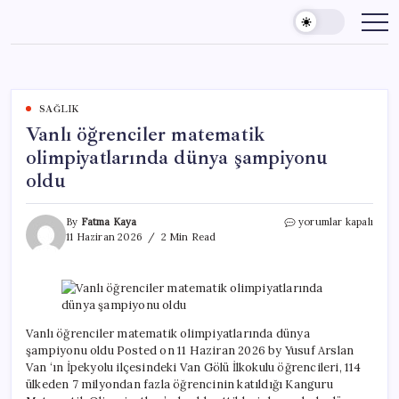
Skip
to
content
SAĞLIK
Vanlı öğrenciler matematik
olimpiyatlarında dünya şampiyonu
oldu
Vanlı
By
Fatma Kaya
yorumlar kapalı
öğrenciler
11 Haziran 2026
2 Min Read
matematik
olimpiyatlarında
dünya
şampiyonu
oldu
için
Vanlı öğrenciler matematik olimpiyatlarında dünya
şampiyonu oldu Posted on 11 Haziran 2026 by Yusuf Arslan
Van ‘ın İpekyolu ilçesindeki Van Gölü İlkokulu öğrencileri, 114
ülkeden 7 milyondan fazla öğrencinin katıldığı Kanguru