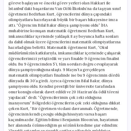
göreve başlayan ve önceki görev yerleri olan Hakkari ile
İstanbul’daki başarılarını Van Gölü İlkokulu’na da taşıyan sınıf
öğretmeni Bedirhan Kurt, öğrencilerini dünya çapındaki
olimpiyatlara hazırlayarak büyük bir başarı hikayesine imza
attı. “Öğrencim Bilal Bakır dünya şampiyonu oldu” İHA
muhabirine konuşan matematik öğretmeni Bedirhan Kurt,
imkansızlıklar içerisinde yaklaşık 8 ay boyunca hafta sonları
da dahil olmak üzere öğrencilerini matematik olimpiyatlarına
hazırladığını belirtti. Matematik öğretmeni Kurt, “Okul
müdürümüzün katkılarıyla, imkansızlıklar içerisinde çalışarak
öğrencilerimizi yetiştirdik ve yarı finalde 9 öğrencim finalist
oldu. Bu 9 öğrencimden 5’i, tüm soruları doğru cevaplayarak
dünya şampiyonluğuna ulaştı. 9 Mayıs’ta gerçekleşen
matematik olimpiyatları finalinde ise bu 9 öğrencimin dördü
dünyada ilk 30’a girdi. Ayrıca öğrencim Bilal Bakır, dünya
şampiyonu oldu. Kendisi prestijli bir üniversite tarafından
onur konuğu olarak davet edildi ve 20 Haziran’da ödül töreni
yapılacak” dedi. “Öğrencilerimin çok zeki olduğuna
inanıyorum” Bölgedeki öğrencilerin çok zeki olduğuna dikkat
çeken Kurt, “Bir öğretmen vicdani davranmalı. Öğretmende,
öğrencinin kendi çocuğu olduğu hissiyatı varsa başarı
kaçınılmazdır. Eğitim bilimci Benjamin Bloom’un, hayatımın
her alanında özümsediğim şu sözünü kendime şiar edindim:
‘Gerekli ortamlar ve gerekli şartlar sağlandığı müddetçe